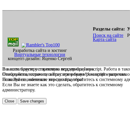
Разделы сайта:
У
Поиск на сайте
Р
Карта сайта
Разработка сайта и хостинг
Виртуальные технологии
концепт-дизайн: Яценко Сергей
В вашем браузере отключена поддержка Jasvscript. Работа в так
Вы используете устаревшую версию браузера.
Пожалуйста, включите в браузере режим "Javascript - разрешено
Отображение страниц сайта с этим браузером проблематична.
Если Вы не знаете как это сделать, обратитесь к системному а
Пожалуйста, обновите версию браузера!
Если Вы не знаете как это сделать, обратитесь к системному
администратору.
Close
Save changes