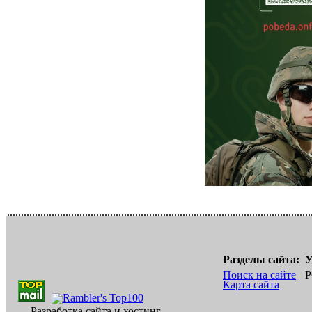
Разделы сайта:
У
Поиск на сайте
Р
Карта сайта
Разработка сайта и хостинг