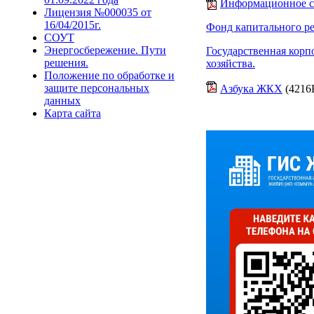
Информационное 
Лицензия №000035 от
16/04/2015г.
Фонд капитального р
СОУТ
Энергосбережение. Пути
Государственная кор
решения.
хозяйства.
Положение по обработке и
защите персональных
Азбука ЖКХ
(4216
данных
Карта сайта