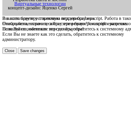
Виртуальные технологии
концепт-дизайн: Яценко Сергей
В вашем браузере отключена поддержка Jasvscript. Работа в так
Вы используете устаревшую версию браузера.
Пожалуйста, включите в браузере режим "Javascript - разрешено
Отображение страниц сайта с этим браузером проблематична.
Если Вы не знаете как это сделать, обратитесь к системному а
Пожалуйста, обновите версию браузера!
Если Вы не знаете как это сделать, обратитесь к системному
администратору.
Close
Save changes