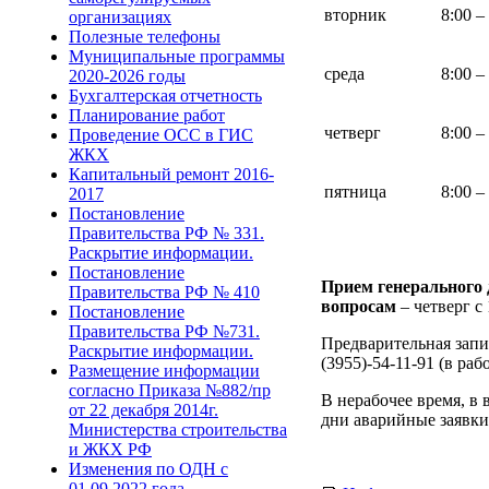
вторник
8:00 –
организациях
Полезные телефоны
Муниципальные программы
среда
8:00 –
2020-2026 годы
Бухгалтерская отчетность
Планирование работ
четверг
8:00 –
Проведение ОСС в ГИС
ЖКХ
Капитальный ремонт 2016-
пятница
8:00 –
2017
Постановление
Правительства РФ № 331.
Раскрытие информации.
Постановление
Прием генерального
Правительства РФ № 410
вопросам
– четверг с 
Постановление
Правительства РФ №731.
Предварительная запис
Раскрытие информации.
(3955)-54-11-91 (в раб
Размещение информации
согласно Приказа №882/пр
В нерабочее время, в
от 22 декабря 2014г.
дни аварийные заявки
Министерства строительства
и ЖКХ РФ
Изменения по ОДН с
01.09.2022 года