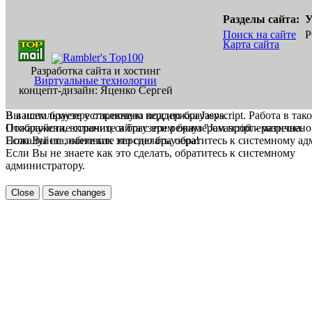
Разделы сайта:
У
Поиск на сайте
Р
Карта сайта
Разработка сайта и хостинг
Виртуальные технологии
концепт-дизайн: Яценко Сергей
В вашем браузере отключена поддержка Jasvscript. Работа в так
Вы используете устаревшую версию браузера.
Пожалуйста, включите в браузере режим "Javascript - разрешено
Отображение страниц сайта с этим браузером проблематична.
Если Вы не знаете как это сделать, обратитесь к системному а
Пожалуйста, обновите версию браузера!
Если Вы не знаете как это сделать, обратитесь к системному
администратору.
Close
Save changes