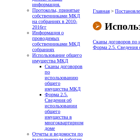
информация.
Протоколы, принятые
Главная
>
Постановле
собственниками МКД
на собраниях в 2010-
Исполь
2016гг
Информация о
проводимых
Сканы договоров по
собственниками МКД
Форма 2.5. Сведения
собраниях
Использование общего
имущества МКД
Сканы договоров
по
использованию
общего
имущества МКД
Форма 2.5.
Сведения об
использовании
общего
имущества в
многоквартирном
доме
Отчеты и ведомости по
выполненным работам