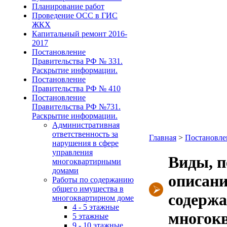
Планирование работ
Проведение ОСС в ГИС
ЖКХ
Капитальный ремонт 2016-
2017
Постановление
Правительства РФ № 331.
Раскрытие информации.
Постановление
Правительства РФ № 410
Постановление
Правительства РФ №731.
Раскрытие информации.
Административная
ответственность за
Главная
>
Постановлен
нарушения в сфере
управления
Виды, п
многоквартирными
домами
описани
Работы по содержанию
общего имущества в
содержа
многоквартирном доме
4 - 5 этажные
многок
5 этажные
9 - 10 этажные