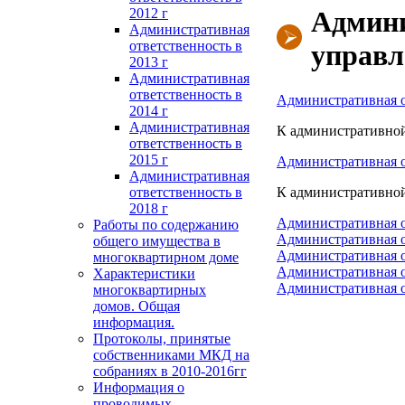
2012 г
Админи
Административная
ответственность в
управл
2013 г
Административная
ответственность в
Административная о
2014 г
Административная
К административной
ответственность в
2015 г
Административная о
Административная
ответственность в
К административной
2018 г
Административная о
Работы по содержанию
Административная о
общего имущества в
Административная о
многоквартирном доме
Административная о
Характеристики
Административная о
многоквартирных
домов. Общая
информация.
Протоколы, принятые
собственниками МКД на
собраниях в 2010-2016гг
Информация о
проводимых