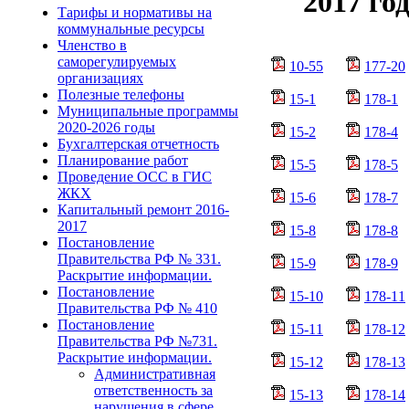
2017 го
Тарифы и нормативы на
коммунальные ресурсы
Членство в
саморегулируемых
10-55
177-20
организациях
Полезные телефоны
15-1
178-1
Муниципальные программы
2020-2026 годы
15-2
178-4
Бухгалтерская отчетность
Планирование работ
15-5
178-5
Проведение ОСС в ГИС
ЖКХ
15-6
178-7
Капитальный ремонт 2016-
2017
15-8
178-8
Постановление
Правительства РФ № 331.
15-9
178-9
Раскрытие информации.
Постановление
15-10
178-11
Правительства РФ № 410
Постановление
15-11
178-12
Правительства РФ №731.
Раскрытие информации.
15-12
178-13
Административная
ответственность за
15-13
178-14
нарушения в сфере