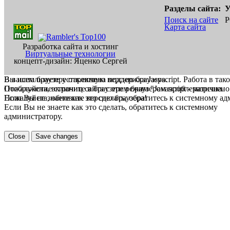
Разделы сайта:
У
Поиск на сайте
Р
Карта сайта
Разработка сайта и хостинг
Виртуальные технологии
концепт-дизайн: Яценко Сергей
В вашем браузере отключена поддержка Jasvscript. Работа в так
Вы используете устаревшую версию браузера.
Пожалуйста, включите в браузере режим "Javascript - разрешено
Отображение страниц сайта с этим браузером проблематична.
Если Вы не знаете как это сделать, обратитесь к системному а
Пожалуйста, обновите версию браузера!
Если Вы не знаете как это сделать, обратитесь к системному
администратору.
Close
Save changes