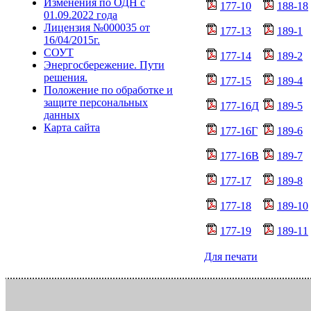
Изменения по ОДН с
177-10
188-18
01.09.2022 года
Лицензия №000035 от
177-13
189-1
16/04/2015г.
СОУТ
177-14
189-2
Энергосбережение. Пути
решения.
177-15
189-4
Положение по обработке и
защите персональных
177-16Д
189-5
данных
Карта сайта
177-16Г
189-6
177-16В
189-7
177-17
189-8
177-18
189-10
177-19
189-11
Для печати