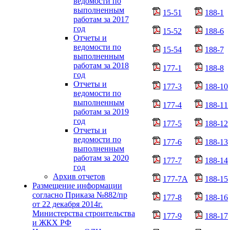
ведомости по
выполненным
15-51
188-1
работам за 2017
год
15-52
188-6
Отчеты и
ведомости по
15-54
188-7
выполненным
работам за 2018
177-1
188-8
год
Отчеты и
177-3
188-10
ведомости по
выполненным
177-4
188-11
работам за 2019
год
177-5
188-12
Отчеты и
ведомости по
177-6
188-13
выполненным
работам за 2020
177-7
188-14
год
Архив отчетов
177-7А
188-15
Размещение информации
согласно Приказа №882/пр
177-8
188-16
от 22 декабря 2014г.
Министерства строительства
177-9
188-17
и ЖКХ РФ