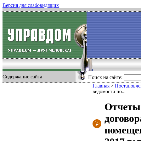
Версия для слабовидящих
Содержание сайта
Поиск на сайте:
Главная
>
Постановлен
ведомости по...
Отчеты
договор
помещен