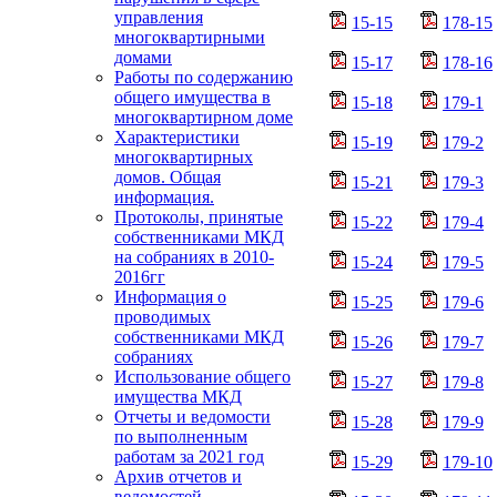
управления
15-15
178-15
многоквартирными
домами
15-17
178-16
Работы по содержанию
общего имущества в
15-18
179-1
многоквартирном доме
Характеристики
15-19
179-2
многоквартирных
домов. Общая
15-21
179-3
информация.
Протоколы, принятые
15-22
179-4
собственниками МКД
на собраниях в 2010-
15-24
179-5
2016гг
Информация о
15-25
179-6
проводимых
собственниками МКД
15-26
179-7
собраниях
Использование общего
15-27
179-8
имущества МКД
Отчеты и ведомости
15-28
179-9
по выполненным
работам за 2021 год
15-29
179-10
Архив отчетов и
ведомостей