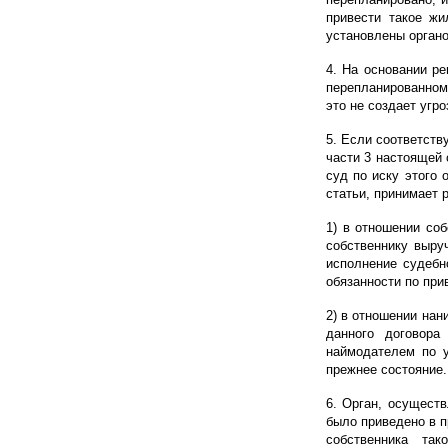
привести такое жи
установлены орган
4. На основании р
перепланированном
это не создает угр
5. Если соответств
части 3 настоящей 
суд по иску этого 
статьи, принимает 
1) в отношении со
собственнику выру
исполнение судебн
обязанности по при
2) в отношении нан
данного договора
наймодателем по у
прежнее состояние.
6. Орган, осущест
было приведено в п
собственника та