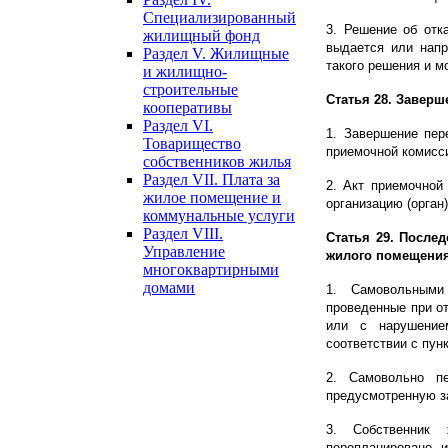
Специализированный
3. Решение об отк
жилищный фонд
выдается или напр
Раздел V. Жилищные
такого решения и м
и жилищно-
строительные
Статья 28. Заверш
кооперативы
Раздел VI.
1. Завершение пер
Товарищество
приемочной комисс
собственников жилья
Раздел VII. Плата за
2. Акт приемочной
жилое помещение и
организацию (орган
коммунальные услуги
Раздел VIII.
Статья 29. После
Управление
жилого помещени
многоквартирными
домами
1. Самовольными
проведенные при от
или с нарушением
соответствии с пун
2. Самовольно п
предусмотренную з
3. Собственник 
перепланировано, и