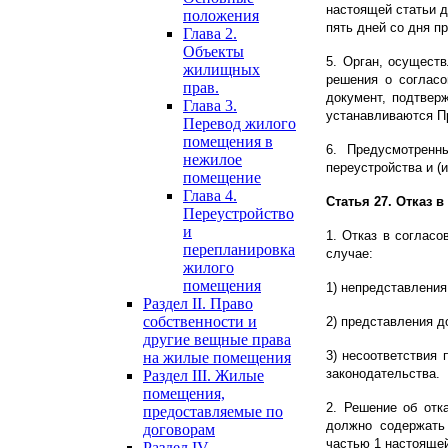
настоящей статьи д
положения
пять дней со дня п
Глава 2.
Объекты
5. Орган, осущест
жилищных
решения о согласо
прав.
документ, подтвер
Глава 3.
устанавливаются П
Перевод жилого
помещения в
6. Предусмотренн
нежилое
переустройства и (
помещение
Глава 4.
Статья 27. Отказ 
Переустройство
и
1. Отказ в согласо
перепланировка
случае:
жилого
помещения
1) непредставления
Раздел II. Право
собственности и
2) представления д
другие вещные права
3) несоответствия 
на жилые помещения
законодательства.
Раздел III. Жилые
помещения,
2. Решение об отк
предоставляемые по
должно содержать
договорам
частью 1 настоящей
Раздел IV.