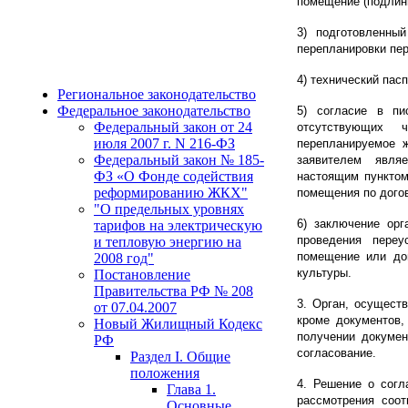
помещение (подлинн
3) подготовленны
перепланировки пер
4) технический пас
Региональное законодательство
Федеральное законодательство
5) согласие в п
Федеральный закон от 24
отсутствующих 
июля 2007 г. N 216-ФЗ
перепланируемое ж
Федеральный закон № 185-
заявителем явля
ФЗ «О Фонде содействия
настоящим пунктом
реформированию ЖКХ"
помещения по догов
"О предельных уровнях
6) заключение орг
тарифов на электрическую
проведения переу
и тепловую энергию на
помещение или дом
2008 год"
культуры.
Постановление
Правительства РФ № 208
3. Орган, осущест
от 07.04.2007
кроме документов,
Новый Жилищный Кодекс
получении докумен
РФ
согласование.
Раздел I. Общие
положения
4. Решение о согл
Глава 1.
рассмотрения соот
Основные