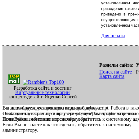
установленном ча
приведения такого
приведено в прежн
осуществляющим со
установленном част
Для печати
Разделы сайта:
У
Поиск на сайте
Р
Карта сайта
Разработка сайта и хостинг
Виртуальные технологии
концепт-дизайн: Яценко Сергей
В вашем браузере отключена поддержка Jasvscript. Работа в так
Вы используете устаревшую версию браузера.
Пожалуйста, включите в браузере режим "Javascript - разрешено
Отображение страниц сайта с этим браузером проблематична.
Если Вы не знаете как это сделать, обратитесь к системному а
Пожалуйста, обновите версию браузера!
Если Вы не знаете как это сделать, обратитесь к системному
администратору.