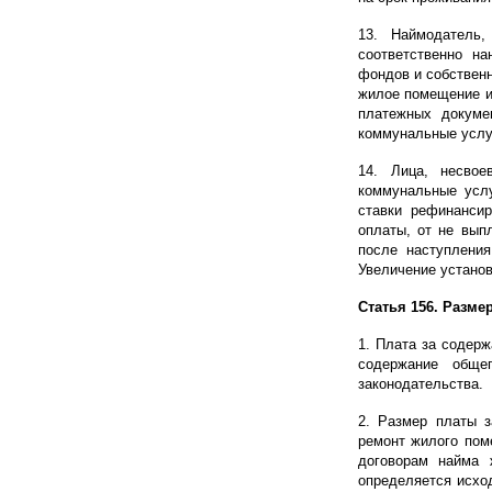
13. Наймодатель
соответственно н
фондов и собствен
жилое помещение и
платежных докуме
коммунальные услуг
14. Лица, несво
коммунальные услу
ставки рефинанси
оплаты, от не вып
после наступления
Увеличение установ
Статья 156. Разме
1. Плата за содер
содержание обще
законодательства.
2. Размер платы 
ремонт жилого пом
договорам найма 
определяется исхо