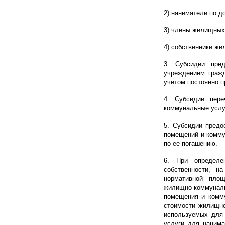
2) наниматели по 
3) члены жилищных
4) собственники ж
3. Субсидии пре
учреждением гражд
учетом постоянно 
4. Субсидии пер
коммунальные услуг
5. Субсидии предо
помещений и комму
по ее погашению.
6. При определ
собственности, н
нормативной площ
жилищно-коммуналь
помещения и комму
стоимости жилищно
используемых для
услуги для наним