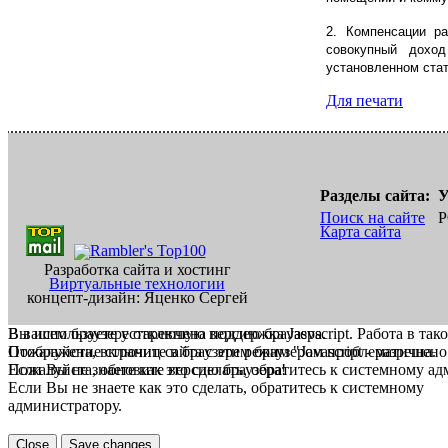
2. Компенсации р
совокупный дохо
установленном стат
Для печати
Разделы сайта:
У
Поиск на сайте
Р
Карта сайта
Разработка сайта и хостинг
Виртуальные технологии
концепт-дизайн: Яценко Сергей
В вашем браузере отключена поддержка Jasvscript. Работа в так
Вы используете устаревшую версию браузера.
Пожалуйста, включите в браузере режим "Javascript - разрешено
Отображение страниц сайта с этим браузером проблематична.
Если Вы не знаете как это сделать, обратитесь к системному а
Пожалуйста, обновите версию браузера!
Если Вы не знаете как это сделать, обратитесь к системному
администратору.
Close
Save changes