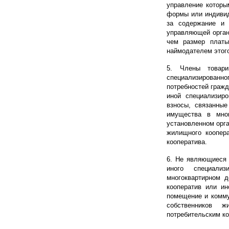
управление которы
формы или индивид
за содержание и 
управляющей орган
чем размер платы
наймодателем этог
5. Члены товари
специализированн
потребностей гражд
иной специализиро
взносы, связанные
имущества в мног
установленном орг
жилищного коопера
кооператива.
6. Не являющиеся 
иного специализ
многоквартирном 
кооператив или ин
помещение и комму
собственников 
потребительским к