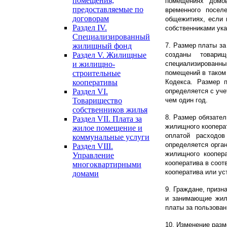
помещения,
помещениях домо
предоставляемые по
временного посел
договорам
общежитиях, если 
Раздел IV.
собственниками ук
Специализированный
жилищный фонд
7. Размер платы за
Раздел V. Жилищные
созданы товари
и жилищно-
специализированны
строительные
помещений в таком 
кооперативы
Кодекса. Размер 
Раздел VI.
определяется с уче
Товарищество
чем один год.
собственников жилья
8. Размер обязател
Раздел VII. Плата за
жилищного кооперат
жилое помещение и
оплатой расходо
коммунальные услуги
определяется орга
Раздел VIII.
жилищного коопера
Управление
кооператива в соот
многоквартирными
кооператива или ус
домами
9. Граждане, приз
и занимающие жил
платы за пользова
10. Изменение разм