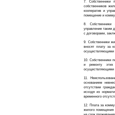
7. Собственники 
собственников жил
кооператив и упра
помещение и комму
8. Собственники
управление таким д
с договорами, зак
9. Собственники ж
вносят плату за к
осуществляющими с
10. Собственники 
и ремонту этих
осуществляющими с
11. Неиспользова
основанием невне
отсутствии гражд
исходя из нормати
временного отсутс
12. Плата за комм
жилого помещения 
на срок проживани