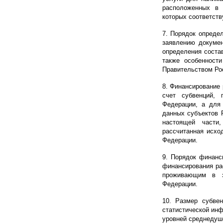
расположенных в 
которых соответст
7. Порядок опреде
заявлению докумен
определения состав
также особенност
Правительством Ро
8. Финансирование
счет субвенций,
Федерации, а для
данных субъектов 
настоящей части
рассчитанная исхо
Федерации.
9. Порядок финанс
финансирования ра
проживающим в за
Федерации.
10. Размер субве
статистической ин
уровней среднедуш