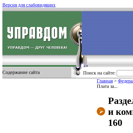
Версия для слабовидящих
Содержание сайта
Поиск на сайте:
Главная
>
Федера
Плата за...
Разде
и ком
160