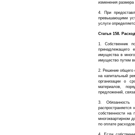
изменения размера
4. При предостав
превышающими уст
услуги определяетс
Статья 158. Расх
1. Собственник п
принадлежащего 
имущества в много
имущество путем в
2. Решение общего 
на капитальный ре
организации о ср
материалов, пор
предложений, связа
3. Обязанность 
распространяется 
собственности на 
многоквартирном д
по оплате расходов
4. Если собствен