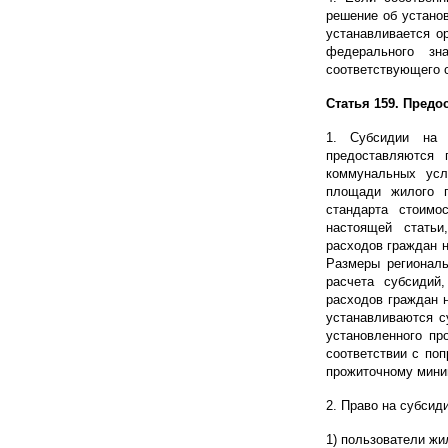
решение об устано
устанавливается о
федерального зн
соответствующего 
Статья 159. Пред
1. Субсидии на 
предоставляются
коммунальных усл
площади жилого п
стандарта стоимо
настоящей стать
расходов граждан 
Размеры регионал
расчета субсидий
расходов граждан 
устанавливаются с
установленного пр
соответствии с по
прожиточному мини
2. Право на субсид
1) пользователи ж