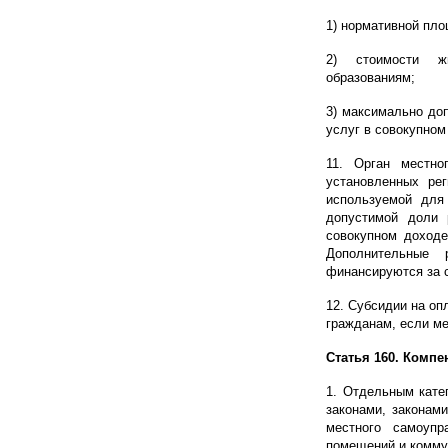
1) нормативной пл
2) стоимости ж
образованиям;
3) максимально до
услуг в совокупном
11. Орган местно
установленных ре
используемой для
допустимой доли 
совокупном доходе
Дополнительные 
финансируются за 
12. Субсидии на о
гражданам, если м
Статья 160. Комп
1. Отдельным кате
законами, законам
местного самоупр
помещений и комму