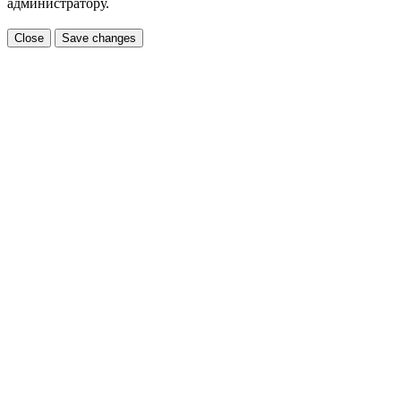
администратору.
Close
Save changes