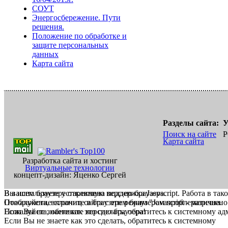
СОУТ
Энергосбережение. Пути
решения.
Положение по обработке и
защите персональных
данных
Карта сайта
Разделы сайта:
У
Поиск на сайте
Р
Карта сайта
Разработка сайта и хостинг
Виртуальные технологии
концепт-дизайн: Яценко Сергей
В вашем браузере отключена поддержка Jasvscript. Работа в так
Вы используете устаревшую версию браузера.
Пожалуйста, включите в браузере режим "Javascript - разрешено
Отображение страниц сайта с этим браузером проблематична.
Если Вы не знаете как это сделать, обратитесь к системному а
Пожалуйста, обновите версию браузера!
Если Вы не знаете как это сделать, обратитесь к системному