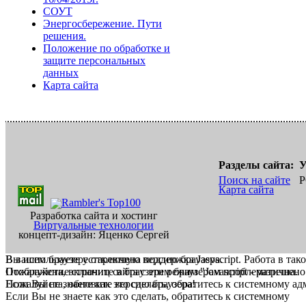
СОУТ
Энергосбережение. Пути
решения.
Положение по обработке и
защите персональных
данных
Карта сайта
Разделы сайта:
У
Поиск на сайте
Р
Карта сайта
Разработка сайта и хостинг
Виртуальные технологии
концепт-дизайн: Яценко Сергей
В вашем браузере отключена поддержка Jasvscript. Работа в так
Вы используете устаревшую версию браузера.
Пожалуйста, включите в браузере режим "Javascript - разрешено
Отображение страниц сайта с этим браузером проблематична.
Если Вы не знаете как это сделать, обратитесь к системному а
Пожалуйста, обновите версию браузера!
Если Вы не знаете как это сделать, обратитесь к системному