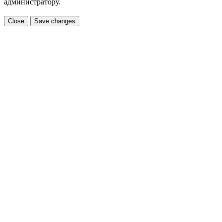
администратору.
Close
Save changes