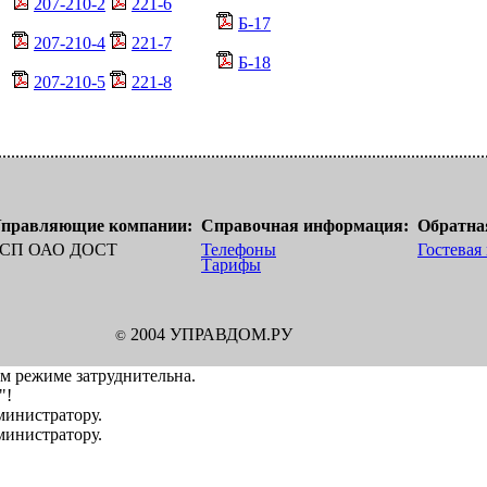
207-210-2
221-6
Б-17
207-210-4
221-7
Б-18
207-210-5
221-8
правляющие компании:
Справочная информация:
Обратная
СП ОАО ДОСТ
Телефоны
Гостевая
Тарифы
2004 УПРАВДОМ.РУ
©
ом режиме затруднительна.
"!
дминистратору.
дминистратору.