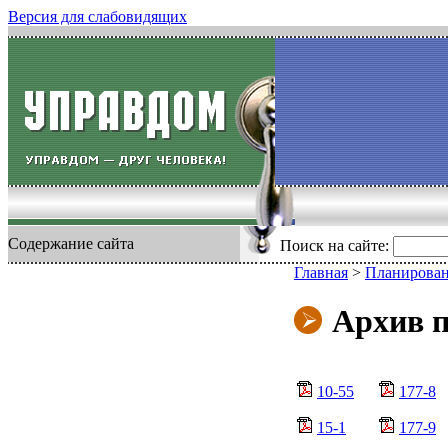
Версия для слабовидящих
Содержание сайта
Поиск на сайте:
Главная
>
Планирован
Архив п
10-55
177-8
15-1
177-9