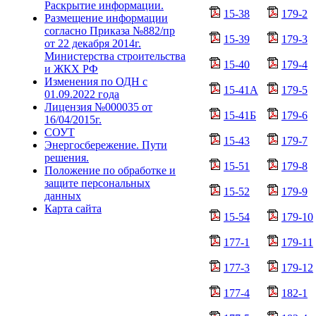
Раскрытие информации.
15-38
179-2
Размещение информации
согласно Приказа №882/пр
15-39
179-3
от 22 декабря 2014г.
Министерства строительства
15-40
179-4
и ЖКХ РФ
Изменения по ОДН с
15-41А
179-5
01.09.2022 года
Лицензия №000035 от
15-41Б
179-6
16/04/2015г.
СОУТ
15-43
179-7
Энергосбережение. Пути
решения.
15-51
179-8
Положение по обработке и
защите персональных
15-52
179-9
данных
Карта сайта
15-54
179-10
177-1
179-11
177-3
179-12
177-4
182-1