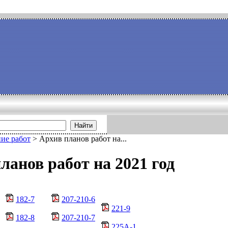
Найти
ие работ
>
Архив планов работ на...
ланов работ на 2021 год
182-7
207-210-6
221-9
182-8
207-210-7
225А-1