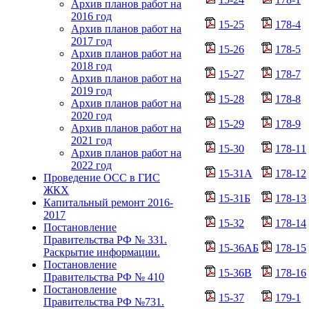
Архив планов работ на
2016 год
15-25
178-4
Архив планов работ на
2017 год
15-26
178-5
Архив планов работ на
2018 год
15-27
178-7
Архив планов работ на
2019 год
15-28
178-8
Архив планов работ на
2020 год
15-29
178-9
Архив планов работ на
2021 год
15-30
178-11
Архив планов работ на
2022 год
15-31А
178-12
Проведение ОСС в ГИС
ЖКХ
15-31Б
178-13
Капитальный ремонт 2016-
2017
15-32
178-14
Постановление
Правительства РФ № 331.
15-36АБ
178-15
Раскрытие информации.
Постановление
15-36В
178-16
Правительства РФ № 410
Постановление
15-37
179-1
Правительства РФ №731.