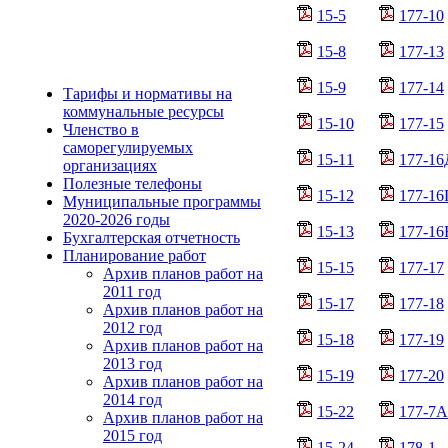
15-5
177-10
15-8
177-13
15-9
177-14
Тарифы и нормативы на
коммунальные ресурсы
15-10
177-15
Членство в
саморегулируемых
15-11
177-16
организациях
Полезные телефоны
15-12
177-16
Муниципальные программы
2020-2026 годы
15-13
177-16
Бухгалтерская отчетность
Планирование работ
15-15
177-17
Архив планов работ на
2011 год
15-17
177-18
Архив планов работ на
2012 год
15-18
177-19
Архив планов работ на
2013 год
15-19
177-20
Архив планов работ на
2014 год
15-22
177-7А
Архив планов работ на
2015 год
15-24
178-1