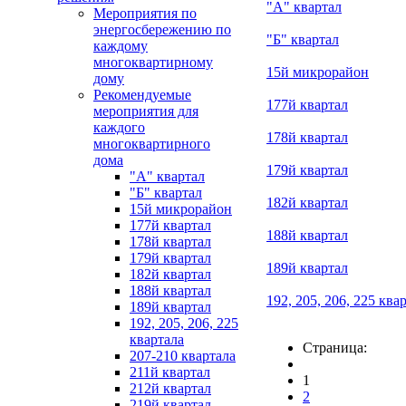
"А" квартал
Мероприятия по
энергосбережению по
"Б" квартал
каждому
многоквартирному
15й микрорайон
дому
Рекомендуемые
177й квартал
мероприятия для
каждого
178й квартал
многоквартирного
дома
179й квартал
"А" квартал
"Б" квартал
182й квартал
15й микрорайон
177й квартал
188й квартал
178й квартал
179й квартал
189й квартал
182й квартал
188й квартал
192, 205, 206, 225 ква
189й квартал
192, 205, 206, 225
квартала
Страница:
207-210 квартала
211й квартал
1
212й квартал
2
219й квартал