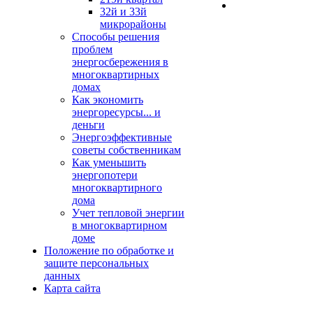
32й и 33й
микрорайоны
Способы решения
проблем
энергосбережения в
многоквартирных
домах
Как экономить
энергоресурсы... и
деньги
Энергоэффективные
советы собственникам
Как уменьшить
энергопотери
многоквартирного
дома
Учет тепловой энергии
в многоквартирном
доме
Положение по обработке и
защите персональных
данных
Карта сайта