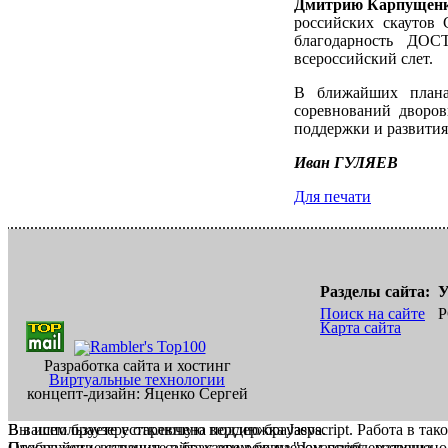
Дмитрию Карпущен
российских скаутов 
благодарность ДОС
всероссийский слет.
В ближайших плана
соревнований дворо
поддержки и развития
Иван ГУЛЯЕВ
Для печати
Разделы сайта:
У
Поиск на сайте
Р
Карта сайта
Разработка сайта и хостинг
Виртуальные технологии
концепт-дизайн: Яценко Сергей
В вашем браузере отключена поддержка Jasvscript. Работа в так
Вы используете устаревшую версию браузера.
Пожалуйста, включите в браузере режим "Javascript - разрешено
Отображение страниц сайта с этим браузером проблематична.