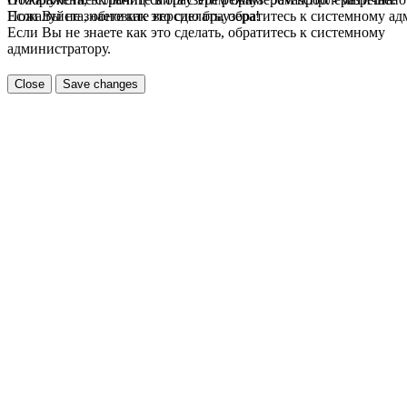
Если Вы не знаете как это сделать, обратитесь к системному а
Пожалуйста, обновите версию браузера!
Если Вы не знаете как это сделать, обратитесь к системному
администратору.
Close
Save changes