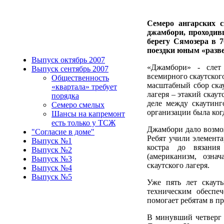
Семеро ангарских 
джамбори, проходив
берегу Сямозера в 
поездки юным «разв
Выпуск октябрь 2007
«Джамбори» - слет 
Выпуск сентябрь 2007
всемирного скаутског
Общественность
масштабный сбор скау
«квартала» требует
лагеря – этакий скау
порядка
деле между скаутинг
Семеро смелых
организации была когд
Шансы на капремонт
есть только у ТСЖ
Джамбори дало возмо
"Согласие в доме"
Ребят учили элемент
Выпуск №1
костра до вязания
Выпуск №2
(американизм, озн
Выпуск №3
скаутского лагеря.
Выпуск №4
Выпуск №5
Уже пять лет скауты
техническим обеспе
помогает ребятам в п
В минувший четверг 