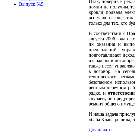
Итак, поверив в рекл
Выпуск №5
номии не получим, та
кровли, подвала, элек
все чаще и чаще, так
только для тех, кто б
В соответствии с Пр
августа 2006 года на
их оказания и выпо
предложений управ
подготавливает исход
изложены в договоре 
также несет управляю
в договор. На сегод
технического реглам
безопасном использо
ренным перечнем раб
рядке, и
ответственн
случаен, он предупре
ремонт общего имущест
И наша задача прислуш
«баба Клава решила, ч
Для печати