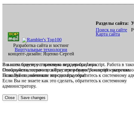
Разделы сайта:
У
Поиск на сайте
Р
Карта сайта
Разработка сайта и хостинг
Виртуальные технологии
концепт-дизайн: Яценко Сергей
В вашем браузере отключена поддержка Jasvscript. Работа в так
Вы используете устаревшую версию браузера.
Пожалуйста, включите в браузере режим "Javascript - разрешено
Отображение страниц сайта с этим браузером проблематична.
Если Вы не знаете как это сделать, обратитесь к системному а
Пожалуйста, обновите версию браузера!
Если Вы не знаете как это сделать, обратитесь к системному
администратору.
Close
Save changes