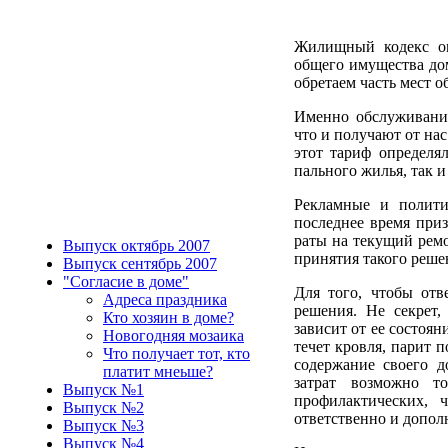
Жилищный кодекс ок
общего имущества дом
обретаем часть мест о
Именно обслуживан
что и получают от на
этот тариф определя
пального жилья, так и
Рекламные и полити
последнее время приз
раты на текущий ремо
Выпуск октябрь 2007
при­нятия такого реше
Выпуск сентябрь 2007
"Согласие в доме"
Для того, чтобы отв
Адреса праздника
решения. Не секрет,
Кто хозяин в доме?
зависит от ее состоян
Новогодняя мозаика
течет кровля, парит 
Что получает тот, кто
содержа­ние своего
платит мнеьше?
затрат возмож­но 
Выпуск №1
профилактических, 
Выпуск №2
ответственно и допол
Выпуск №3
Выпуск №4