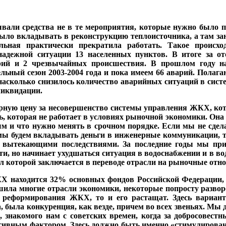
ва­ли средства не в те меро­приятия, которые нужно бы­ло п
ы­ло вкладывать в рекон­струкцию теплоисточника, а там зан
ьная практически пре­кратила работать. Такое происхо
надежной ситуации 13 насе­ленных пунктов. В итоге за от
рий и 2 чрезвычайных про­исшествия. В прошлом го­ду 
льный сезон 2003-2004 года и пока имеем 66 ава­рий. Полага
 насколько сни­зилось количество аварий­ных ситуаций в сис
ликвидации.
ную цену за несовершен­ство системы управления ЖКХ, котор
ь, которая не работа­ет в условиях рыночной эко­номики. Он
ым и что нужно ме­нять в срочном порядке. Ес­ли мы не сде
мы будем вкла­дывать деньги в инженер­ные коммуникации, те
 вытека­ющими последствиями. За последние годы мы прил
и, но начинает ухудшаться ситуа­ция в водоснабжении и в водо
которой заключает­ся в переводе отрасли на рыночные отн
Х находится 32% основных фондов Российской Феде­рации, 
шила многие отрасли экономики, некоторые попросту развор
и реформирования ЖКХ, то и его растащат. Здесь вариа
, была конкуренция, как везде, причем во всех звеньях. Мы
 знакомого нам с советских времен, ко­гда за добросовест
тивным фактором. Здесь должно быть именно «стимулирова­ние