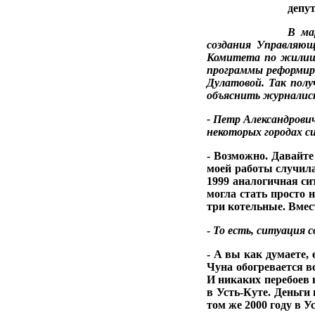
депу
В
ма
создания Управляю
Комитета
по жили
программы реформи­
р
Дулатовой. Так пол
объяснить
журналис
- Петр Александро­
ви
некоторых городах с
- Возможно. Давайте
моей работы случи­л
1999 аналогич­ная с
могла стать просто 
три котельные. Вмес
-
То есть, ситуация 
- А вы как думаете,
Чуна обогревается в
И ника­ких перебоев
в Усть-Куте. День­г
том же 2000 году в У