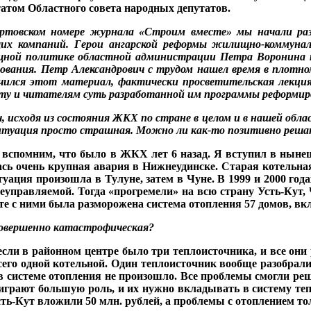
татом Областного
совета народных депута­тов.
ртовском номере
журнала «Строим вместе» мы начали ра
щих компаний. Герои
ангар­
ской реформы жилищно-
коммуна
щной политике
областной администра­
ции Петра Воронина
ования. Петр Александ­
рович с трудом нашел
время в плотн
учился
этот материал, фактичес­
ки просветительская лек­
ци
ту и читателям
суть разработанной им
программы реформиро
ч, исходя из состояния
ЖКХ по стране в целом и в
нашей обла
итуация просто страш­ная. Можно ли как-то позитивно реш
 вспомним, что было в ЖКХ лет 6 назад. Я вступил в ны­не
ась очень крупная авария в Нижнеудинске. Старая ко­тельн
итуация произошла в Тулуне, затем в Чуне. В 1999 и 2000 го
неуправляе­мой. Тогда «прогремели» на всю страну Усть-Кут,
те с ними была разморожена система отопления 57 домов, вк
совершенно катастрофи­ческая?
 ес­ли в районном центре было три теплоисточника, и все о
сего одной котельной. Один теплоисточник вообще
разобрали
 в системе отопления не произошло. Все проблемы смогли ре­
и играют большую роль, и их нужно вкладывать в сис­тему те
сть-Кут вложили 50 млн. рублей, а проблемы с отоп­лением т