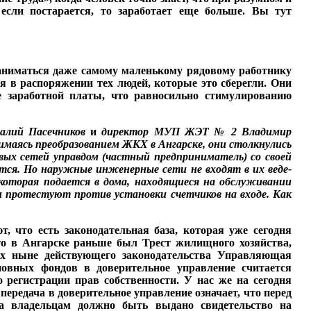
если постарается, то за­работает еще больше. Вы тут
заниматься даже самому маленькому рядовому работнику
ся в распоряжении тех людей, которые это сберегли. Они
 заработной платы, что равносильно стимулированию
алий Пасечник
ов
и
директор МУП ЖЭТ
№ 2 Владимир
­
маясь преобразованием Ж
КХ
в Ангарске, они
столкнулись
вых с
етей управдом (частный
предприниматель) со с
воей
ся. Но наружные инженерные сети не входят в их веде­
которая подается в дома, находящиеся на обслуживании
 протестуют против установки счетчиков на входе. Как
, что есть законода­тельная база, которая уже сегодня
что в Ангарске раньше был Трест жилищного хо­зяйства,
х ныне действующего законодательства Управля­ющая
сновных фондов в доверительное управление считается
о регистрации прав собственности. У нас же на сегодня
передача в доверительное управление означает, что перед
а владельцам должно быть выдано свиде­тельство на