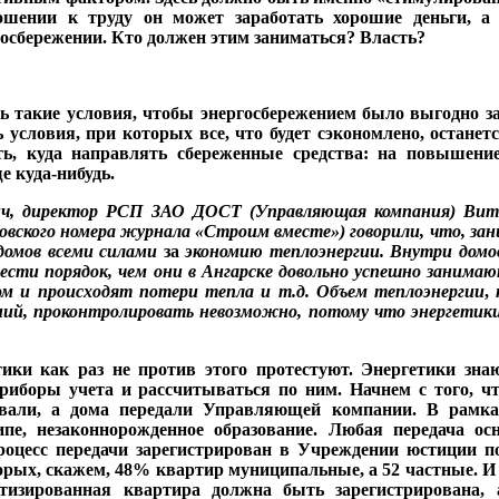
ношении к труду он может заработать хорошие деньги, а 
ос­бережении. Кто должен этим заниматься? Власть?
ть такие условия, чтобы энергосбережением было выгодно 
условия, при которых все, что будет сэкономлено, останет
ь, куда направлять сбереженные средства: на повышение
е куда-нибудь.
и
ч, директор РСП ЗАО Д
OCT
(Управляющая ком­
пания) Вит
вского номе­
ра журнала «Строим вме­
сте») говорили, что, зани
омов всеми си­
лами
за
экономию тепло
энергии. Внутри домо
вести порядок, чем они
в Ангарске довольно ус­
пешно занимают
ом и
происходят потери тепла и
т.д. Объем теплоэнергии
,
ний, проконтролировать невозможно, потому что энергетики
тики как раз не против этого протестуют. Энергетики знают
риборы учета и рассчиты­ваться по ним. Начнем с то­го, 
овали, а дома передали Управляющей компании. В рамка
­пе, незаконнорожденное образование. Любая пере­дача о
процесс передачи заре­гистрирован в Учреждении юстиции п
торых, скажем, 48% квартир муниципальные, а 52 частные. И 
тизированная квартира должна быть заре­гистрирована, 