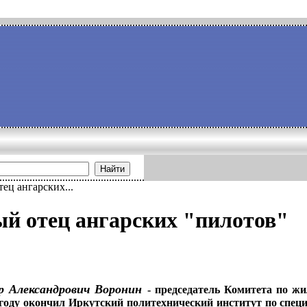
Найти
ец ангарских...
й отец ангарских "пилотов"
р Александрович
Воронин
- председатель
Комитета по ж
году окончил Иркут­
ский политехнический институт по специ