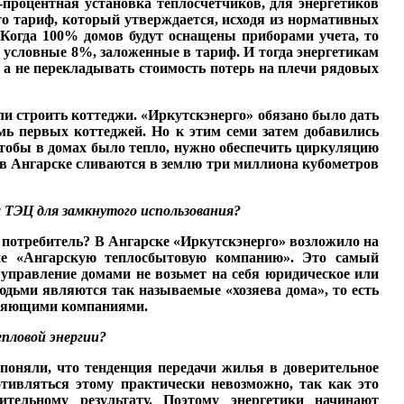
-процентная установка теплосчетчиков, для энерге­тиков
это тариф, который утверждается, исходя из нормативных
. Когда 100% домов будут оснащены при­борами учета, то
не условные 8%, заложенные в тариф. И тогда энергетикам
а не пере­кладывать стоимость по­терь на плечи рядовых
али строить котте­джи. «Иркутскэнерго» обя­зано было дать
мь первых кот­теджей. Но к этим семи за­тем добавились
, чтобы в домах было тепло, нужно обеспечить циркуляцию
м, в Ангарске сливают­ся в землю три миллиона кубометров
а ТЭЦ для замкнутого использования?
ит потребитель? В Ан­гарске «Иркутскэнерго» возложило на
ятие «Ангарскую теплосбытовую компанию». Это самый
 управление домами не возьмет на себя юридическое или
юдьми являются так называемые «хозяева дома», то есть
авляющими компаниями.
епловой
энергии?
поняли, что тенденция пе­редачи жилья в доверитель­ное
ротивляться этому практически невозможно, так как это
льному результату. По­этому энергетики начинают