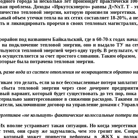
од­ного города за несколько лет произойдет практически 100
ь­шая проблема. Доходы «Иркутскэнерго» равны Д=NxT. T - 
личество тепловой энергии, которую произве­ли энергетики
ьный объем утечки тепла на их сетях составля­ет 18-20%, а 
ть и ликвидировать прорехи в своих тепло­вых магистралях, 
о­район под названием Бай­кальский, где в 60-70-х го­дах нач
 на подключение тепловой энергии, оно и вы­дало ТУ на се
льзуются тепло­вой энергией через одну трубу. В результате
на осу­ществляется за счет про­стого сливания. Таким об­разо
которые была по­трачена тепловая энергия.
, разве вода из систем отопления не возвраща­ется обратно н
етикам это делать, если за все бессмысленные потери за­плат
 сбыта тепловой энер­гии через свое дочернее предпри
вый вариант, который будет существовать до тех пор, пока
териально заинтересованное в снижении расходов. Такими л
матели, заключившие договор на управление домами с Уп­р
ергетиков «не колышут»
фактические колоссаль­
ные
потери т
Их вполне устраивает такая си­туация. Но когда энергетики 
 темп, они сразу же задума­лись, чем это грозит им. Соп
, который может привести реформы в ЖКХ к положи­те