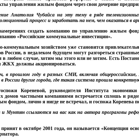
ты уп­равления жилым фондом через свои дочерние пред­при
­
ние Анатолия Чубайса на
эту тему в ряде телевизи
онны
волюционный про­
цесс и заработать на нем,
чем оказаться в арь
 на­мерениях создать компанию по управлению жилым фонд
мпа­нию «Российские комму­нальные инвестиции».
-коммунальным хозяйством уже становится привлека­тельн
 России, в недале­ком будущем могут разго­реться страшны
 в любом случае, хотим мы этого или не хотим. Есть Постано
ия ЖКХ должны акционироваться.
ч, в прошлом году в разных
СМИ, включая общероссийские, 
 в России другие города, где такая система прошла конкретн
оспо­жи Кореневой, руководите­ля Института экономики 
 домов частными компаниями встречается сплошь и ря­дом.
 фондом, лично я нигде не встречал, и госпожа Ко­ренева по
в
и Мунтян ссылаются на
вас как на автора про
граммы реф
 принят в октябре 2001 года, он называется «Концепция ос
рнатора.