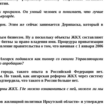
ятия.
х программ. Он ум­ный человек и понимает,
что лучше
ергар­де.
ом. Этим же сейчас зани­мается Дерипаска, который в
ым бизнесом. Ну а поскольку объекты ЖКХ со­ставляют
е битвы за право владения ими. Про­цедура приватизации
вле­ние правительства о том, что начиная с 1 января 2006
Ангарск подавался как пионер со своими Управляющими
ую апробацию?
города, такого опыта в Рос­сийской Федерации нет.
 Но такой, как ангар­ская реформа ЖКХ через систему
дтвердила, что такого в России больше нет.
ормы ЖКХ.
Где можно
ознакомиться
с ней, можем ли мы
нов жилищной политики Иркутской области» и ут­вержден