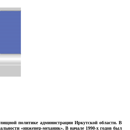
илищной
политике администрации
Иркутской области. В
альности «инженер-механик». В на­
чале 1990-х годов был