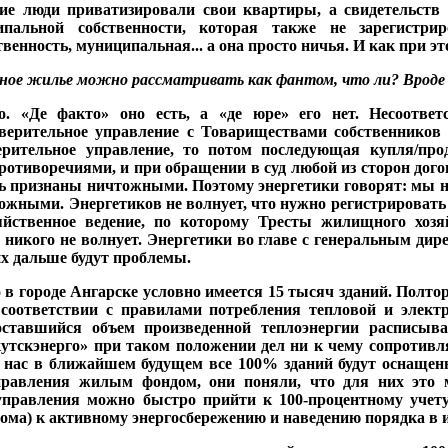
гие люди приватизиро­вали свои квартиры, а сви­детельст
пальной собственности, которая также не зарегист­р
вен­ность, муниципальная... а она просто ничья. И как при 
­ное жилье можно рассма­тривать как фантом, что ли? Вроде 
. «Де факто» оно есть, а «де юре» его нет. Несоответ
вери­тельное управление с Това­риществами собственников
ери­тельное управление, то потом последующая купля/пр
ротиворечиями, и при обращении в суд любой из сторон дог
ь признаны ничтожными. Поэтому энергетики говорят: мы не 
жными. Энергетиков не волнует, что нужно регистрировать не
яйствен­ное ведение, по которому Тресты жилищного хоз
о никого не волнует. Энергетики во главе с генеральным д
х даль­ше будут проблемы.
 в городе Ангарске условно имеется 15 тысяч зданий. Полтор
соответствии с правилами потребления тепловой и электри
оставшийся объем произве­денной теплоэнергии рас­писыва
утскэнерго» при таком положении дел ни к чему сопротивля
 нас в ближайшем бу­дущем все 100% зданий будут оснащены
равления жи­лым фондом, они поняли, что для них это м
правления можно быстро прийти к 100-про­центному учету,
дома) к активному энергосбережению и наве­дению порядка в