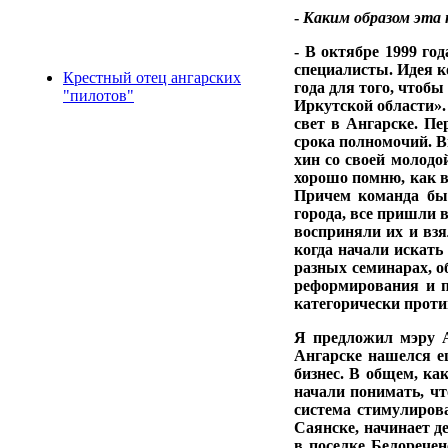
-
Каким образом эта
- В октябре 1999 го
специалисты. Идея к
Крестный отец ангарских
года для того, чтоб
"пилотов"
Иркутской области».
свет в Ангарске. П
срока полномочий. Вн
хин со своей молодо
хорошо помню, как в
Причем команда был
города, все при­шли 
восприняли их и взя
когда начали искать
разных семи­нарах,
реформи­рования и 
кате­горически проти
Я предложил мэру А
Ангарске нашелся е
бизнес. В общем, к
начали понимать, чт
систе­ма стимулиров
Саянске, начинает д
в поселке Белоречен