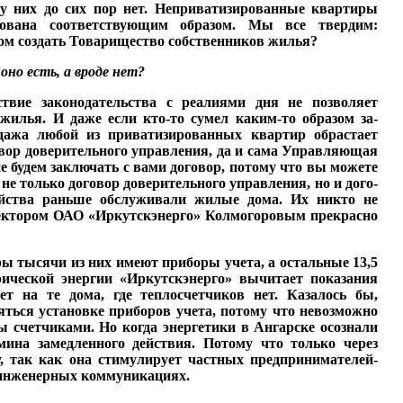
в у них до сих пор нет. Неприватизированные квартиры
ирована соответствующим образом. Мы все твердим:
этом создать Товарищество собственников жилья?
оно есть, а вроде нет?
ствие законодательства с реалиями дня не позволяет
 жилья. И даже если кто-то сумел каким-то образом за­
одажа любой из при­ватизированных квартир обрастает
овор доверитель­ного управления, да и сама Управляющая
будем за­ключать с вами договор, по­тому что вы можете
 только договор доверитель­ного управления, но и дого­
яй­ства раньше обслуживали жилые дома. Их никто не
ирек­тором ОАО «Иркутскэнерго» Колмогоровым прекрасно
ы тысячи из них име­ют приборы учета, а осталь­ные 13,5
ческой энергии «Ир­кутскэнерго» вычитает пока­зания
ет на те дома, где теплосчетчиков нет. Каза­лось бы,
ться установке приборов учета, потому что невозможно
 счетчика­ми. Но когда энергетики в Ангарске осознали
ина замед­ленного действия. Потому что только через
 так как она стимулирует частных пред­принимателей-
 инженер­ных коммуникациях.