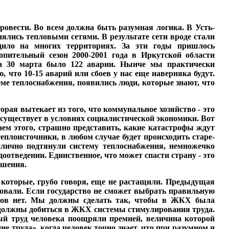
ровести. Во всем долж­на быть разумная логика. В Усть-
ялись тепловыми се­тями. В результате сети вроде стали
дило на многих тер­риториях. За эти годы при­шлось
опительный сезон 2000-2001 года в Иркутской об­ласти
на 30 марта было 122 аварии. Нынче мы практи­чески
ю, что 10-15 аварий или сбоев у нас еще наверняка будут.
теме теплоснабжения, появились люди, которые знают, что
ая вытекает из того, что коммунальное хо­зяйство - это
а существует в условиях социалистической экономики. Вот
лаем этого, страшно представить, какие катастрофы ждут
плои­сточники, в любом случае будет происходить старе­
ич­но подтянули систему теп­лоснабжения, немножечко
отведении. Единствен­ное, что может спасти стра­ну - это
ошения.
которые, грубо гово­ря, еще не растащили. Пре­дыдущая
овали. Если государство не сможет вы­брать правильную
нтов нет. Мы должны сделать так, чтобы в ЖКХ была
 должны до­биться в ЖКХ системы сти­мулирования труда.
ный труд человека поощряли преми­ей, величина которой
 труда», когда человек точно знает, что при разум­ном и