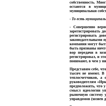
собственность. Мно
остаются в муници
муниципальная собст
- То есть муниципаль
-
Совершенно верно
зарегистрировать до
регистрировать дов
законодательны­ми п
компания мо­гут быт
быть признаны ничто
вор передачи в хоз
регистрировал, и эт
понимают, в чем у ни
Представим себе, что
тысяч не имеют. В 
теплосчетчиков, а 
руководителям «Ирк
предположить, что у
смысл идеологии уп
рыночную систему у
управдомов (хозяев 