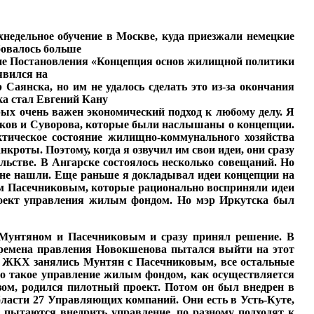
ухнедельное обучение в Москве, куда приезжали не­мецкие
бовалось больше
овне Постановления «Концепция основ жилищ­ной политики
явился на
аянска, но им не удалось сделать это из-за окончания
ска стал Евгений Кану
рых очень важен эконо­мический подход к любому делу. Я
Быков и Суворова, которые были наслышаны о концепции.
ктическое состояние жилищно-коммунального хозяйства
нкроты. Поэтому, когда я озвучил им свои идеи, они сразу
ль­стве. В Ангарске состоялось несколько совещаний. Но
их не нашли. Еще раньше я докладывал идеи концепции на
м Пасечниковым, которые рационально восприняли идеи
роект уп­равления жилым фондом. Но мэр Иркутска был
 Мунтяном и Пасечниковым и сразу принял реше­ние. В
ремена прав­ления Новокшенова пытал­ся выйти на этот
м ЖКХ за­нялись Мунтян с Пасечниковым, все остальные
что такое управление жилым фондом, как осуществляется
азом, родился пилотный проект. Потом он был внедрен в
области 27 Управляющих компаний. Они есть в Усть-Куте,
 пы­таются внедрить управле­ние, по разному подходят к