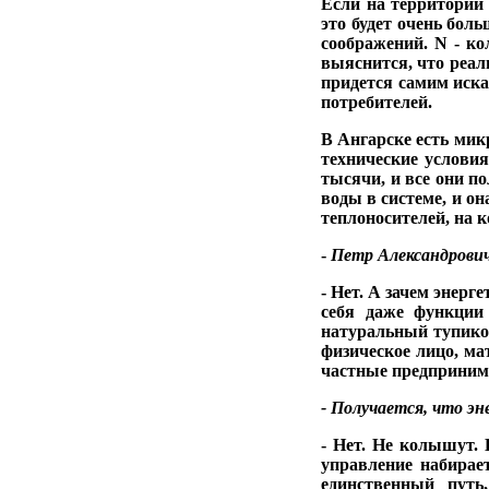
Если на территории 
это будет очень бол
соображений. N - ко
выяснится, что реал
придется самим иска
по­требителей.
В Ангарске есть микр
технические условия
тысячи, и все они по
во­ды в системе, и о
теплоносите­лей, на 
-
Петр Александро­вич
- Нет. А зачем энерг
себя даже функ­ции
натуральный ту­пико
физическое лицо, ма
ча­стные предприни
- Получается, что
эн
- Нет. Не колышут. 
управление набирает
единственный путь