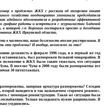
зговор о
проблемах ЖКХ с расска­
за об ангарском опыте
льного хозяйства
неоднократно упоминали
председателя
 как
идейного вдохновителя и
разработчика эффектив­
ной
ом графике
работы и встретился с
журналистом Хадичой
я, в которой
г-н Воро­нин
постарался
просто и
доходчиво
­
вания ЖКХ Иркутской об­
ласти.
сти в
частности, ваша долж­ность вполне расстрельная. В
ать эти проблемы?
И вообще, воз
можно ли это?
шнюю должность в фев­рале 1996 года, и в первый же год
ая остановилась, был разморожен большой мик­рорайон. В
дах положе­ние в ЖКХ было таким тяже­лым, что ситуация
 Чуна. В поселке Чуна в 2000 году были разморожены все
лю­чая 30 пятиэтажных.
ни разморожены, запорная арматура разморожена? Сегодня
, второй находится в так называемом «горячем режиме».
шить с помощью рекон­струкции. Такая же ситуа­ция была
плоснабжения. Толь­ко вкладывать нужно рацио­нально. В
олько ухудшились.