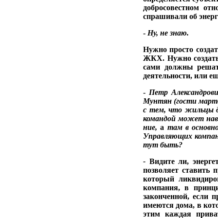
добросовестном от­
спрашивали об энерг
-
Ну, не знаю.
Нужно просто созда
ЖКХ. Нужно создать 
сами должны решат
деятельности, или ещ
-
Петр Александров
Мунтян (
гости марто
с тем, что
жильцы д
командой может
на
ние,
а
там в основн
Управляю­щих компа
тут быть?
-
Видите ли, энерге
позволяет ставить п
который ликвиди­р
компания, в принци
законченной, ес­ли 
имеются до­ма, в ко
этим каждая прива