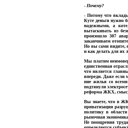
-
Почему?
- Потому что вклады
Куте деньги нужно б
надежными, а котел
вытаскивать из без
произошло 307 ава­
заканчиваем отопи­те
Но вы са­ми видите,
и как делать для их 
Мы платим неимовер­
единственная отрасл
что являет­ся главн
впереди. Даже если 
ние жилья со всеми
подтянули электросет
реформа ЖКХ, смысл 
Вы знаете, что в ЖК
приватизация раз­ру
политику в област
рыночная эко­номика
Не поощрения труда,
опре­деляется субъек