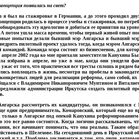
концепция появилась на
свет?
да я был на стажировке в Герма­нии, а до этого проходил дв
онцепции родилась в про­цессе учебы и стажировки, но потре
ы обна­родовать эту идеологию и добиться ее принятия на ур
 А потом ушла мас­са времени, чтобы первый живой опыт по
ервые по­пытки делали бывший мэр Ангарска и бывший мэр С
е­дрить пилотный проект уда­лось тогда, когда мэром Ан­гар
й командой. Команда мэра со­стоит из бизнесменов, для кото
 апреле 2002 года ко мне приехали заместители Канухина 
а избрана в апреле, но уже в мае, когда они увиде­ли фа
в ужас от того, что практически все тресты сплошь и рядом ба
лись воплощать в жизнь, несмотря на пробелы в законодате
 кон­кретных людей для реали­зации реформы, само со­бой, 
 общался с Владими­ром Никаноровичем Мунтяном и Виталие
предложили ад­министрации Иркутска со­здать пилотный п
в.
н­гарска рассмотреть их кан­дидатуры, он познакомился с
ще один предпринима­тель, Комаровский, кото­рый еще во в
ак только в Ангар­ске под опекой Канухина реформирование
о это все равно состоится. Когда логично рассказываешь, 
ания, все на­чинают понимать, что она реальна. Таким обр
ейство­вать в Шелехове. На сегодняшний день в Иркутской 
­ский и т.д. Проблема заключается в том, что люди, которые