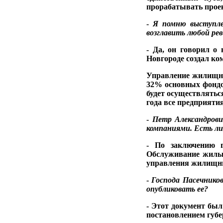
прорабатывать проек
-
Я помню выступле
возглавить лю­
бой ре
- Да, он говорил о
Новгороде создал ко
Управление жилищно
32% основных фондов
будет осуществляться
года все предприят
-
Петр Александрови
компаниями. Есть ли
- По заключению г
Обслуживание жилых
управления жилищ­ным
-
Господа Пасечнико
опуб­
ликовать ее?
- Этот документ был
постановлением губе