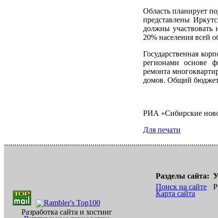
Область планирует по
представлены Иркутск
должны участвовать н
20% населения всей о
Государственная кор
регионами основе ф
ремонта многокварти
домов. Общий бюджет 
РИА «Сибирские нов
Для печати
Разделы сайта:
У
Поиск на сайте
Р
Карта сайта
Разработка сайта и хостинг