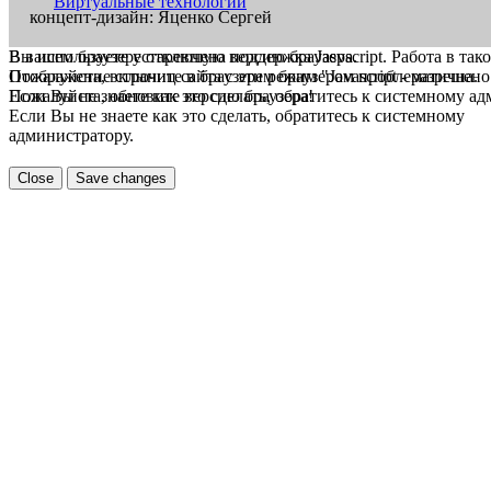
Виртуальные технологии
концепт-дизайн: Яценко Сергей
В вашем браузере отключена поддержка Jasvscript. Работа в так
Вы используете устаревшую версию браузера.
Пожалуйста, включите в браузере режим "Javascript - разрешено
Отображение страниц сайта с этим браузером проблематична.
Если Вы не знаете как это сделать, обратитесь к системному а
Пожалуйста, обновите версию браузера!
Если Вы не знаете как это сделать, обратитесь к системному
администратору.
Close
Save changes