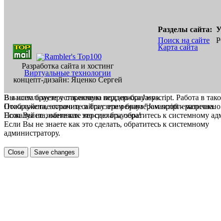
Разделы сайта:
У
Поиск на сайте
Р
Карта сайта
Разработка сайта и хостинг
Виртуальные технологии
концепт-дизайн: Яценко Сергей
В вашем браузере отключена поддержка Jasvscript. Работа в так
Вы используете устаревшую версию браузера.
Пожалуйста, включите в браузере режим "Javascript - разрешено
Отображение страниц сайта с этим браузером проблематична.
Если Вы не знаете как это сделать, обратитесь к системному а
Пожалуйста, обновите версию браузера!
Если Вы не знаете как это сделать, обратитесь к системному
администратору.
Close
Save changes