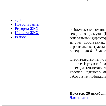
ДОСТ
Новости сайта
Реформа ЖКХ
«Иркутскэнерго» план
Новости ЖКХ
северного промузла (
Разное
генеральный директор
за счет собственных
строительства трасс
доведена до 4 – 6 млрд
Строительство теплот
на юге Иркутской об
перехода тепломагист
Рабочее, Радищево, м
работу в теплофикац
Иркутск. 26 декабря
Для печати