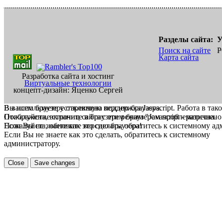
Разделы сайта:
У
Поиск на сайте
Р
Карта сайта
Разработка сайта и хостинг
Виртуальные технологии
концепт-дизайн: Яценко Сергей
В вашем браузере отключена поддержка Jasvscript. Работа в так
Вы используете устаревшую версию браузера.
Пожалуйста, включите в браузере режим "Javascript - разрешено
Отображение страниц сайта с этим браузером проблематична.
Если Вы не знаете как это сделать, обратитесь к системному а
Пожалуйста, обновите версию браузера!
Если Вы не знаете как это сделать, обратитесь к системному
администратору.
Close
Save changes