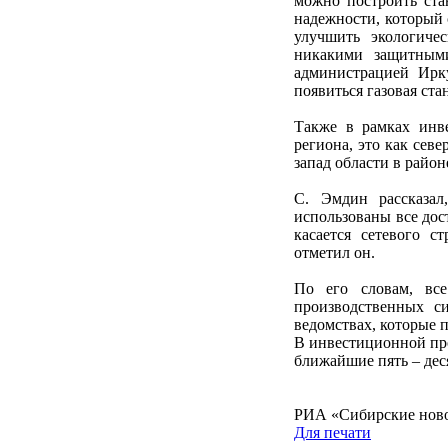
можно построить ста
надежности, который 
улучшить экологиче
никакими защитным
администрацией Ирк
появиться газовая ста
Также в рамках инв
региона, это как сев
запад области в район
С. Эмдин рассказал
использованы все дос
касается сетевого с
отметил он.
По его словам, вс
производственных с
ведомствах, которые 
В инвестиционной про
ближайшие пять – деся
РИА «Сибирские нов
Для печати