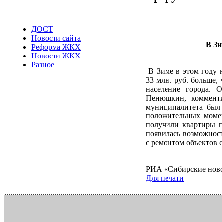
ДОСТ
Новости сайта
В Зи
Реформа ЖКХ
Новости ЖКХ
Разное
В Зиме в этом году 
33 млн. руб. больше,
население города. 
Пенюшкин, комменти
муниципалитета был 
положительных момен
получили квартиры п
появилась возможност
с ремонтом объектов 
РИА «Сибирские нов
Для печати