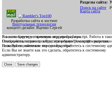
Разделы сайта:
У
Поиск на сайте
Р
Карта сайта
Разработка сайта и хостинг
Виртуальные технологии
концепт-дизайн: Яценко Сергей
В вашем браузере отключена поддержка Jasvscript. Работа в так
Вы используете устаревшую версию браузера.
Пожалуйста, включите в браузере режим "Javascript - разрешено
Отображение страниц сайта с этим браузером проблематична.
Если Вы не знаете как это сделать, обратитесь к системному а
Пожалуйста, обновите версию браузера!
Если Вы не знаете как это сделать, обратитесь к системному
администратору.
Close
Save changes