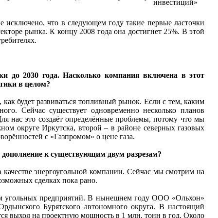
инвестиций»
не исключено, что в следующем году такие первые ласточки
екторе рынка. К концу 2008 года она достигнет 25%. В этой
требителях.
ки до 2030 года. Насколько компания включена в этот
етики в целом?
, как будет развиваться топливный рынок. Если с тем, каким
 много. Сейчас существует одновременно несколько планов
Для нас это создаёт определённые проблемы, потому что мы
жном округе Иркутска, второй – в районе северных газовых
ворённостей с «Газпромом» о цене газа.
в дополнение к существующим двум разрезам?
в качестве энергоугольной компании. Сейчас мы смотрим на
озможных сделках пока рано.
ам угольных предприятий. В нынешнем году ООО «Ольхон»
Ордынского Бурятского автономного округа. В настоящий
тся выход на проектную мощность в 1 млн. тонн в год. Около