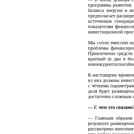
программы развития. 
баланса энергии и м
предполагает расшире
источников генерац
показателям финансо
инвестиционной про
Мы сочли эмиссию на
проблемы финансиров
Привлечение средств
кратный (в два и бо
неконкурентоспособн
К настоящему времени
из них должны инвест
с чёткими параметрам
доля будет размещена
достаточно сложным 
— С чем это связано
— Главным образом –
результате размещени
рассмотрено внесение