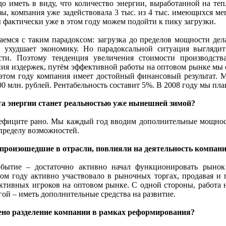
до иметь в виду, что количество энергии, выработанной на теп
ы, компания уже задействовала 3 тыс. из 4 тыс. имеющихся м
 фактически уже в этом году можем подойти к пику загрузки.
аемся с таким парадоксом: загрузка до пределов мощности д
 ухудшает экономику. Но парадоксальной ситуация выгляди
ти. Поэтому тенденция увеличения стоимости производства 
я издержек, путём эффективной работы на оптовом рынке мы с
этом году компания имеет достойный финансовый результат. М
0 млн. рублей. Рентабельность составит 5%. В 2008 году мы пла
а энергии станет реальностью уже нынешней зимой?
ефиците рано. Мы каждый год вводим дополнительные мощнос
пределу возможностей.
произошедшие в отрасли, повлияли на деятельность компан
бытие – достаточно активно начал функционировать рынок э
том году активно участвовало в рыночных торгах, продавая и
тивных игроков на оптовом рынке. С одной стороны, работа н
гой – иметь дополнительные средства на развитие.
ено разделение компании в рамках реформирования?