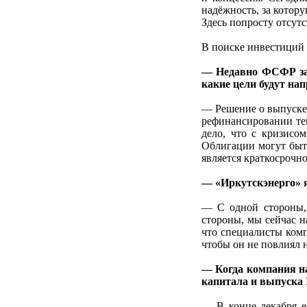
надёжность, за котор
Здесь попросту отсутс
В поиске инвестиций
— Недавно ФСФР заре
какие цели будут на
— Решение о выпуске 
рефинансировании тек
дело, что с кризисо
Облигации могут быт
является краткосрочн
— «Иркутскэнерго» я
— С одной стороны, 
стороны, мы сейчас н
что специалисты комп
чтобы он не повлиял н
— Когда компания на
капитала и выпуска
— В конце декабря е