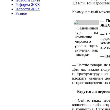
Новости сайта
1,3 млн. тонн добывае
Реформа ЖКХ
Новости ЖКХ
Коммунальный макси
Разное
— По
ЖКХ
«Заявленный
курс на
— По
компанию
предс
мирового
комму
уровня здесь
это е
актуален как
никогда»
— На
— Честно говоря, не 
Для нас важно полу
инфраструктуру в кон
вложить немалые де
непроизводственных п
— Ведутся ли перего
— Сейчас таких пере
концессию, либо созд
и концессия. Сегодн