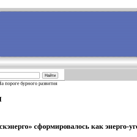
Найти
На пороге бурного развития
и
тскэнерго» сформировалось как энерго-у