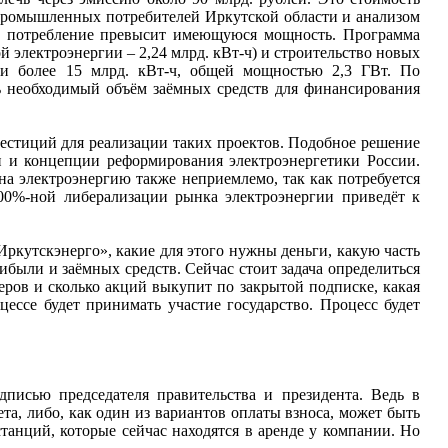
 промышленных потребителей Иркутской области и анализом
ти потребление превысит имеющуюся мощность. Программа
электроэнергии – 2,24 млрд. кВт-ч) и строительство новых
ии более 15 млрд. кВт-ч, общей мощностью 2,3 ГВт. По
ь необходимый объём заёмных средств для финансирования
стиций для реализации таких проектов. Подобное решение
 и концепции реформирования электроэнергетики России.
а электроэнергию также неприемлемо, так как потребуется
100%-ной либерализации рынка электроэнергии приведёт к
ркутскэнерго», какие для этого нужны деньги, какую часть
ибыли и заёмных средств. Сейчас стоит задача определиться
еров и сколько акций выкупит по закрытой подписке, какая
цессе будет принимать участие государство. Процесс будет
писью председателя правительства и президента. Ведь в
та, либо, как один из вариантов оплаты взноса, может быть
танций, которые сейчас находятся в аренде у компании. Но