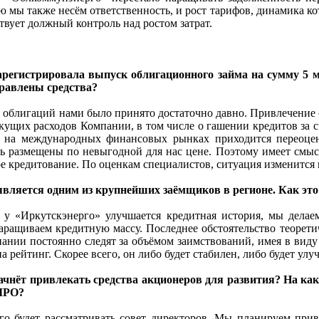
ую мы также несём ответственность, и рост тарифов, динамика к
твует должный контроль над ростом затрат.
гистрировала выпуск облигационного займа на сумму 5 млр
правлены средства?
облигаций нами было принято достаточно давно. Привлечение с
ущих расходов Компании, в том числе о гашении кредитов за 
м на международных финансовых рынках приходится переоце
ь размещены по невыгодной для нас цене. Поэтому имеет смыс
ое кредитование. По оценкам специалистов, ситуация изменится 
вляется одним из крупнейших заёмщиков в регионе. Как это
у «Иркутскэнерго» улучшается кредитная история, мы делае
аращиваем кредитную массу. Последнее обстоятельство теоретич
ании постоянно следят за объёмом заимствований, имея в виду 
а рейтинг. Скорее всего, он либо будет стабилен, либо будет улу
чнёт привлекать средства акционеров для развития? На как
 IPO?
го будет рассматривать совет директоров. Мы планируем прив