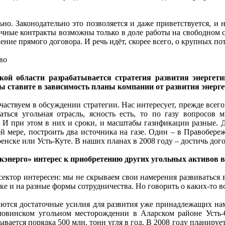
но. Законодательно это позволяется и даже приветствуется, и 
очные контракты возможны только в доле работы на свободном с
ние прямого договора. И речь идёт, скорее всего, о крупных по
во
ой области разрабатывается стратегия развития энергети
вы ставите в зависимость планы компании от развития энерг
частвуем в обсуждении стратегии. Нас интересует, прежде всего
ваться угольная отрасль, ясность есть, то по газу вопросов
 И при этом в них и сроки, и масштабы газификации разные. 
й мере, построить два источника на газе. Один – в Правобере
нске или Усть-Куте. В наших планах в 2008 году – достичь дого
кэнерго» интерес к приобретению других угольных активов 
ектор интересен: мы не скрываем свои намерения развиваться 
ке и на разные формы сотрудничества. Но говорить о каких-то в
ются достаточные усилия для развития уже принадлежащих н
ловинском угольном месторождении в Аларском районе Усть-
ывается порядка 500 млн. тонн угля в год. В 2008 году планируе