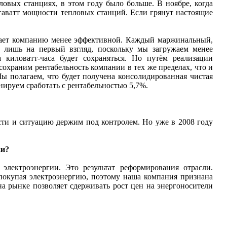
ловых станциях, в этом году было больше. В ноябре, когда
егаватт мощности тепловых станций. Если грянут настоящие
елает компанию менее эффективной. Каждый маржинальный,
т лишь на первый взгляд, поскольку мы загружаем менее
киловатт-часа будет сохраняться. Но путём реализации
охраним рентабельность компании в тех же пределах, что и
ы полагаем, что будет получена консолидированная чистая
нируем сработать с рентабельностью 5,7%.
ти и ситуацию держим под контролем. Но уже в 2008 году
ии?
лектроэнергии. Это результат реформирования отрасли.
 покупая электроэнергию, поэтому наша компания признана
а рынке позволяет сдерживать рост цен на энергоносители