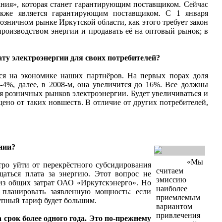
ия», которая станет гарантирующим поставщиком. Сейчас
акже является гарантирующим поставщиком. С 1 января
озничном рынке Иркутской области, как этого требует закон
 производством энергии и продавать её на оптовый рынок; в
у электроэнергии для своих потребителей?
ся на экономике наших партнёров. На первых порах доля
-4%, далее, в 2008-м, она увеличится до 16%. Все должны
я розничных рынков электроэнергии. Будет увеличиваться и
но от таких новшеств. В отличие от других потребителей,
нии?
«Мы
ро уйти от перекрёстного субсидирования
считаем
аться плата за энергию. Этот вопрос не
эмиссию
 из общих затрат ОАО «Иркутскэнерго». Но
наиболее
 планировать заявленную мощность: если
приемлемым
купный тариф будет большим.
вариантом
привлечения
срок более одного года. Это по-прежнему