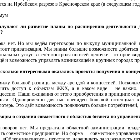
тся на Ирбейском разрезе в Красноярском крае (в следующем год
мум
лучают ли развитие планы по расширению деятельности д
?
ка нет. Но мы ведём переговоры по выкупу муниципальной к
тоит приватизация. Мы видим большие возможности добиться 
нальных услуг за счёт контроля по всей цепочке – от производ
щё и возможность управлять возникающей в крупных городах п
сколько интересными оказались проекты получения в конц
вижу большой разницы между арендой и концессией. Поскольку
чить доступ к объектам ЖКХ, а в каком виде – не важно.
цессию. Наши ожидания от этого приобретения в принципе опра
ньги. Одновременно для нас очевиден большой потенциал в 
отерь. Это даёт возможность подключать больше потребителей,
воры о создании совместного с областью бизнеса по управл
говоров нет. Мы предлагали областной администрации, влад
ать совместное предприятие. Но форма — совместное управление 
я «Облкоммунэнерго» перестало наращивать задолженность п