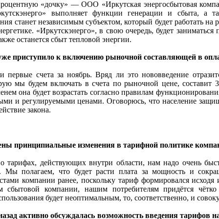
оцентную «дочку» — ООО «Иркутская энергосбытовая компан
ркутскэнерго» выполняет функции генерации и сбыта, а т
ния станет независимым субъектом, который будет работать на р
нергетике. «Иркутскэнерго», в свою очередь, будет заниматься
акже останется сбыт тепловой энергии.
уже приступило к включению рыночной составляющей в оплат
первые счета за ноябрь. Вряд ли это нововведение отразит
рую мы будем включать в счета по рыночной цене, составит 3
менем она будет возрастать согласно правилам функционировани
ми и регулируемыми ценами. Оговорюсь, что население защище
ействие закона.
ены принципиальные изменения в тарифной политике компа
 тарифах, действующих внутри области, нам надо очень быст
 Мы полагаем, что будет расти плата за мощность и сокращ
стами компании ранее, поскольку тариф формировался исходя
ем сбытовой компании, нашим потребителям придётся чётко
использования будет неоптимальным, то, соответственно, и сово
азад активно обсуждалась возможность введения тарифов на 