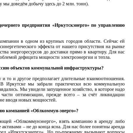
у мы доведём добычу здесь до 2 млн. тонн).
очернего предприятия «Иркутскэнерго» по управлению
омпании в одном из крупных городов области. Сейчас ей
синергетического эффекта от нашего присутствия на рынке
ства энергоресурсов до доставки прямо в квартиру. Для нас
роблемой дефицита мощности электроэнергии и тепла.
ессию объектов коммунальной инфраструктуры?
 и то и другое предполагает длительные взаимоотношения.
 В Иркутске мы забрали практически всю коммунальную
вдались. Мы увидели запущенное хозяйство, в которое надо
части оптимизации, прежде всего – за счёт ликвидации
 не вводя новых мощностей.
ению компанией «Облкоммун-энерго»?
еющей «Облкоммунэнерго», взять компанию в аренду либо
активами – не до конца ясна. Для нас более понятны аренда
еред «Иркутскэнерго». Но по-прежнему вызывают вопросы