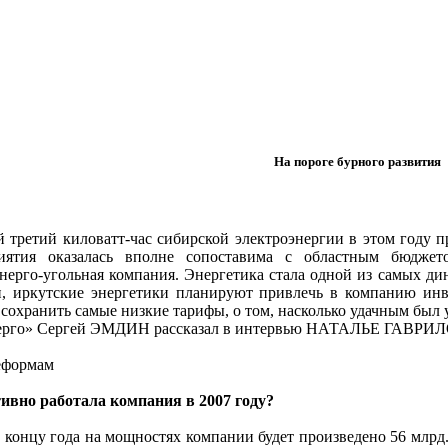
На пороге бурного развития
 третий киловатт-час сибирской электроэнергии в этом году 
иятия оказалась вполне сопоставима с областным бюджет
нерго-угольная компания. Энергетика стала одной из самых д
 иркутские энергетики планируют привлечь в компанию инве
, сохранить самые низкие тарифы, о том, насколько удачным был
нерго» Сергей ЭМДИН рассказал в интервью НАТАЛЬЕ ГАВРИ
реформам
вно работала компания в 2007 году?
концу года на мощностях компании будет произведено 56 млрд. 