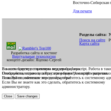
Восточно-Сибирская 
Для печати
Разделы сайта:
У
Поиск на сайте
Р
Карта сайта
Разработка сайта и хостинг
Виртуальные технологии
концепт-дизайн: Яценко Сергей
В вашем браузере отключена поддержка Jasvscript. Работа в так
Вы используете устаревшую версию браузера.
Пожалуйста, включите в браузере режим "Javascript - разрешено
Отображение страниц сайта с этим браузером проблематична.
Если Вы не знаете как это сделать, обратитесь к системному а
Пожалуйста, обновите версию браузера!
Если Вы не знаете как это сделать, обратитесь к системному
администратору.
Close
Save changes