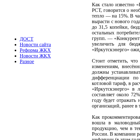
Как стало известно 
РСТ, говорится о нео
тепло — на 15%. В ча
вырасти с нового года
до 31,5 копейки, бюд
остальных потребите
групп. — «Конкурент»
ДОСТ
увеличить для бю
Новости сайта
«Иркутскэнерго» ожида
Реформа ЖКХ
Новости ЖКХ
Стоит отметить, что
Разное
изменениям, внесённ
должны устанавливат
дифференциации по 
котловой тариф, в ра
«Иркутскэнерго» в 
составляет около 72%
году будет отражать
организаций, ранее в
Как прокомментирова
вошла в маловодны
продукцию, чем в те
России. В компании р
инфляции (в этом год