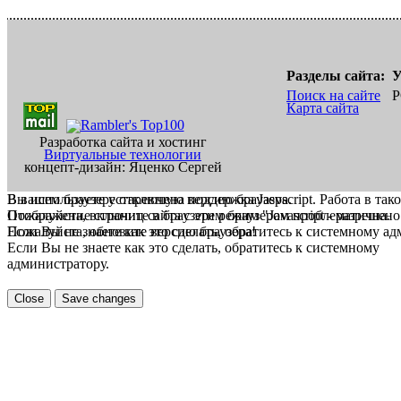
Разделы сайта:
У
Поиск на сайте
Р
Карта сайта
Разработка сайта и хостинг
Виртуальные технологии
концепт-дизайн: Яценко Сергей
В вашем браузере отключена поддержка Jasvscript. Работа в так
Вы используете устаревшую версию браузера.
Пожалуйста, включите в браузере режим "Javascript - разрешено
Отображение страниц сайта с этим браузером проблематична.
Если Вы не знаете как это сделать, обратитесь к системному а
Пожалуйста, обновите версию браузера!
Если Вы не знаете как это сделать, обратитесь к системному
администратору.
Close
Save changes