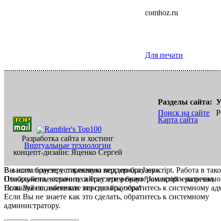
comhoz.ru
Для печати
Разделы сайта:
У
Поиск на сайте
Р
Карта сайта
Разработка сайта и хостинг
Виртуальные технологии
концепт-дизайн: Яценко Сергей
В вашем браузере отключена поддержка Jasvscript. Работа в так
Вы используете устаревшую версию браузера.
Пожалуйста, включите в браузере режим "Javascript - разрешено
Отображение страниц сайта с этим браузером проблематична.
Если Вы не знаете как это сделать, обратитесь к системному а
Пожалуйста, обновите версию браузера!
Если Вы не знаете как это сделать, обратитесь к системному
администратору.