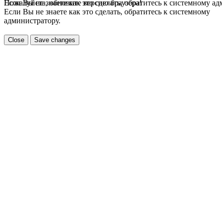
Если Вы не знаете как это сделать, обратитесь к системному а
Пожалуйста, обновите версию браузера!
Если Вы не знаете как это сделать, обратитесь к системному
администратору.
Close
Save changes