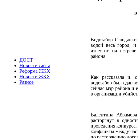
В
Водозабор Слюдянки 
водой весь город, и
известно на встреч
района.
ДОСТ
Новости сайта
Реформа ЖКХ
Новости ЖКХ
Как рассказала и. 
Разное
водозабор был сдан 
сейчас мэр района и 
в организации убийст
Валентина Абрамова
расторгнут в одност
проведения конкурса.
конфликты между час
по расторжению догов