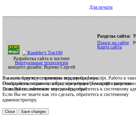
Для печати
Разделы сайта:
У
Поиск на сайте
Р
Карта сайта
Разработка сайта и хостинг
Виртуальные технологии
концепт-дизайн: Яценко Сергей
В вашем браузере отключена поддержка Jasvscript. Работа в так
Вы используете устаревшую версию браузера.
Пожалуйста, включите в браузере режим "Javascript - разрешено
Отображение страниц сайта с этим браузером проблематична.
Если Вы не знаете как это сделать, обратитесь к системному а
Пожалуйста, обновите версию браузера!
Если Вы не знаете как это сделать, обратитесь к системному
администратору.
Close
Save changes