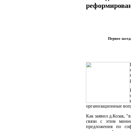
реформиров
Первое засе
организационные воп
Как заявил д.Козак, 
связи с этим минис
предложения по со