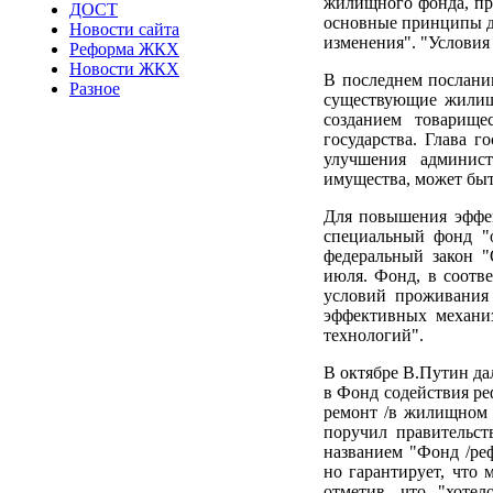
жилищного фонда, про
ДОСТ
основные принципы д
Новости сайта
изменения". "Условия 
Реформа ЖКХ
Новости ЖКХ
В последнем послани
Разное
существующие жилищн
созданием товарище
государства. Глава 
улучшения админист
имущества, может бы
Для повышения эффе
специальный фонд "
федеральный закон 
июля. Фонд, в соотве
условий проживания
эффективных механи
технологий".
В октябре В.Путин да
в Фонд содействия р
ремонт /в жилищном с
поручил правительст
названием "Фонд /реф
но гарантирует, что 
отметив, что "хотел