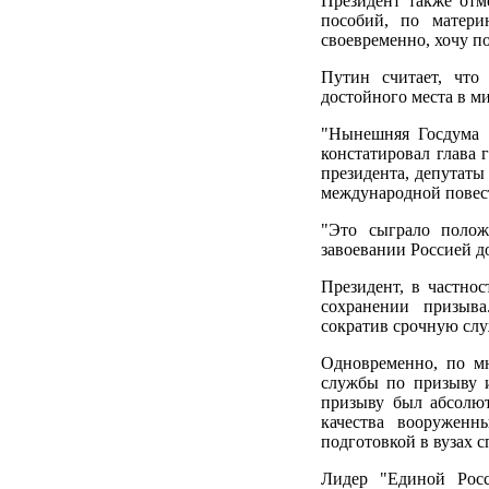
Президент также отм
пособий, по матери
своевременно, хочу по
Путин считает, что
достойного места в ми
"Нынешняя Госдума з
констатировал глава 
президента, депутат
международной повес
"Это сыграло полож
завоевании Россией д
Президент, в частно
сохранении призыва
сократив срочную служ
Одновременно, по м
службы по призыву и
призыву был абсолют
качества вооруженн
подготовкой в вузах с
Лидер "Единой Рос