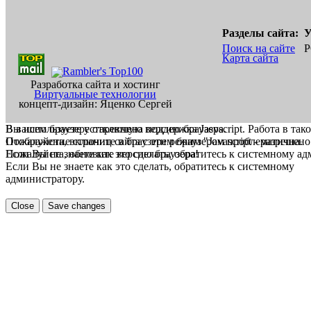
Разделы сайта:
У
Поиск на сайте
Р
Карта сайта
Разработка сайта и хостинг
Виртуальные технологии
концепт-дизайн: Яценко Сергей
В вашем браузере отключена поддержка Jasvscript. Работа в так
Вы используете устаревшую версию браузера.
Пожалуйста, включите в браузере режим "Javascript - разрешено
Отображение страниц сайта с этим браузером проблематична.
Если Вы не знаете как это сделать, обратитесь к системному а
Пожалуйста, обновите версию браузера!
Если Вы не знаете как это сделать, обратитесь к системному
администратору.
Close
Save changes