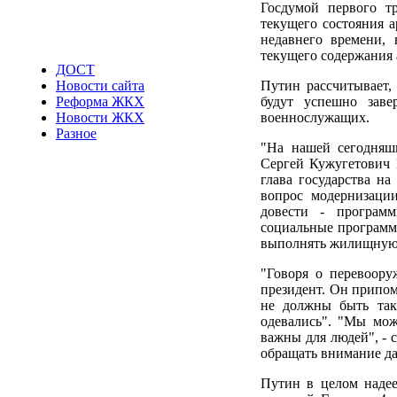
Госдумой первого т
текущего состояния а
недавнего времени, 
текущего содержания 
ДОСТ
Путин рассчитывает,
Новости сайта
будут успешно зав
Реформа ЖКХ
военнослужащих.
Новости ЖКХ
Разное
"На нашей сегодняшн
Сергей Кужугетович 
глава государства н
вопрос модернизаци
довести - программ
социальные программы
выполнять жилищную 
"Говоря о перевоору
президент. Он припом
не должны быть так
одевались". "Мы мож
важны для людей", - 
обращать внимание да
Путин в целом надее