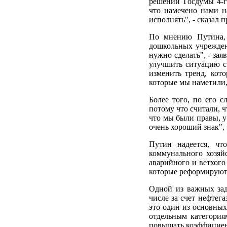
решений Госдумы 4-го
что намечено нами н
исполнять", - сказал п
По мнению Путина, 
дошкольных учреждени
нужно сделать", - за
улучшить ситуацию с
изменить тренд, кото
которые мы наметили, 
Более того, по его с
потому что считали, ч
что мы были правы, у
очень хороший знак", -
Путин надеется, чт
коммунального хозяйс
аварийного и ветхого
которые реформирую
Одной из важных зад
числе за счет нефтег
это один из основных
отдельным категориям
повышать коэффициент