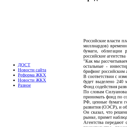
Российские власти пл
миллиардов) временн
бумаги, облигации 
российские агентства
"Как мы рассчитываем
ДОСТ
остальные - инвест
Новости сайта
брифинг российским а
Реформа ЖКХ
В соответствии с изм
Новости ЖКХ
будет выделено 240 
Разное
Фонд содействия раз
По словам Силуанова,
принимать фонд по со
РФ, ценные бумаги г
развития (ОЭСР), и о
Он сказал, что реше
рынке, примет наблюд
Агентства передают 