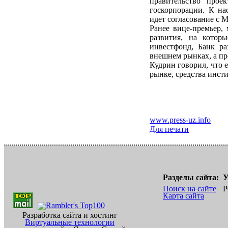
правительство прое
госкорпорации. К на
идет согласование с 
Ранее вице-премьер,
развития, на котор
инвестфонд, Банк р
внешнем рынках, а пр
Кудрин говорил, что 
рынке, средства инсти
www.press-uz.info
Для печати
Разделы сайта:
У
Поиск на сайте
Р
Карта сайта
Разработка сайта и хостинг
Виртуальные технологии