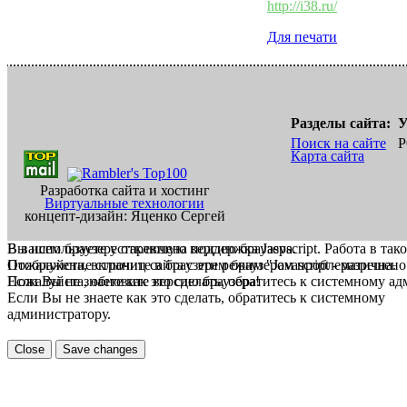
http://i38.ru/
Для печати
Разделы сайта:
У
Поиск на сайте
Р
Карта сайта
Разработка сайта и хостинг
Виртуальные технологии
концепт-дизайн: Яценко Сергей
В вашем браузере отключена поддержка Jasvscript. Работа в так
Вы используете устаревшую версию браузера.
Пожалуйста, включите в браузере режим "Javascript - разрешено
Отображение страниц сайта с этим браузером проблематична.
Если Вы не знаете как это сделать, обратитесь к системному а
Пожалуйста, обновите версию браузера!
Если Вы не знаете как это сделать, обратитесь к системному
администратору.
Close
Save changes