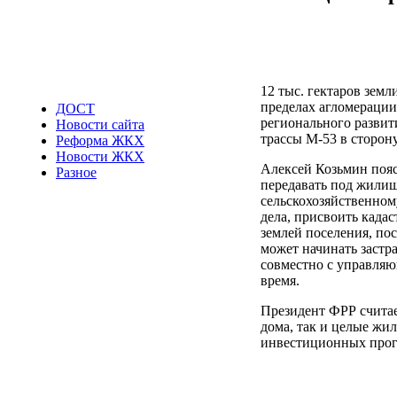
12 тыс. гектаров зем
пределах агломерации
ДОСТ
регионального развит
Новости сайта
трассы М-53 в сторон
Реформа ЖКХ
Новости ЖКХ
Алексей Козьмин пояс
Разное
передавать под жилищ
сельскохозяйственном
дела, присвоить кадас
землей поселения, по
может начинать застр
совместно с управля
время.
Президент ФРР считае
дома, так и целые ж
инвестиционных прогр