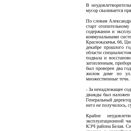
В неудовлетворитель
мусор сваливается пр
По словам Александра
старт отопительному 
содержании и экспл
коммунальными систем
Красноказачья, 66, Ци
декабре прошлого го
области специалистом
подвала и восстанов
затопленным, приборы
был проверен два год
жилом доме по ул.
множественные течи.
- За ненадлежащее с
дважды был наложен а
Генеральный директор
него не получилось, с
Крайне неудовлетв
эксплуатационной ч
КЭЧ района Белая. Си