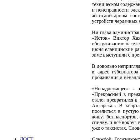
техническом содержан
и неисправности элек
антисанитарном сос
устройств чердачных л
Ни глава администра
«Исток» Виктор Хаж
обслуживанию населе
июня еланцинские ра
зиме выступили с пре
В довольно непригляд
в адрес губернатор
проживания и ненадл
«Ненадлежащее» - э
«Прекрасный в прежн
стало, превратился в
Ангарска... В кварт
поселиться в пустую
живут без паспортов,
спичку, и всё вокруг 
уже о таксистах. Слов
ДОСТ
Службой Госжилконт