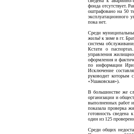
сведена к аварийно
фонда отсутствует. 
оштрафовано на 50 ты
эксплуатационного 
пока нет.
Среди муниципальных
жильё к зиме в гг. Бр
система обслуживани
Кстати о паспортах
управления жилищног
оформления и фактиче
по информации Ирин
Исключение составля
руководит которым 
«Ушаковская»).
В большинстве же сл
организации и общест
выполненных работ и 
показала проверка ж
готовность сведена 
один из 125 проверен
Среди общих недоста