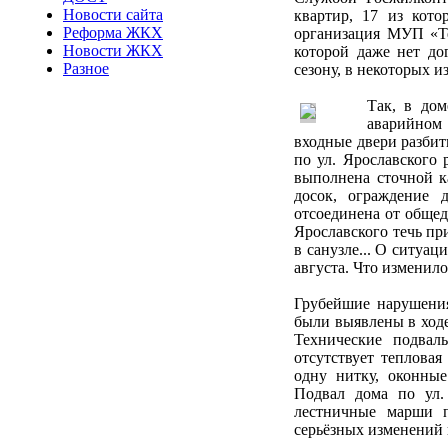
Новости сайта
квартир, 17 из кот
Реформа ЖКХ
организация МУП «Т
Новости ЖКХ
которой даже нет до
Разное
сезону, в некоторых 
Так, в дом
аварийном
входные двери разбит
по ул. Ярославского
выполнена сточной к
досок, ограждение 
отсоединена от общед
Ярославского течь пр
в санузле... О ситуа
августа. Что изменило
Грубейшие нарушения
были выявлены в ход
Технические подвал
отсутствует тепловая
одну нитку, оконные
Подвал дома по ул.
лестничные марши п
серьёзных изменений 