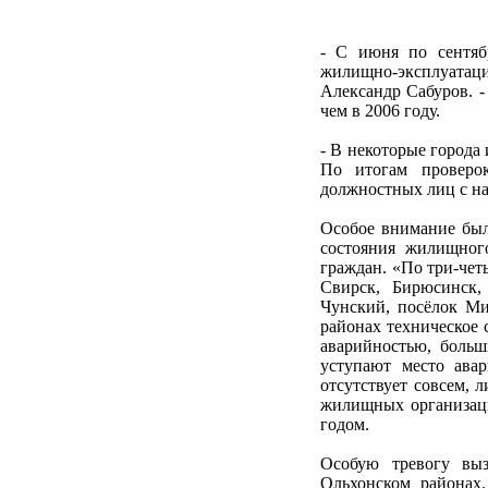
- С июня по сентяб
жилищно-эксплуатацио
Александр Сабуров. -
чем в 2006 году.
- В некоторые города 
По итогам проверо
должностных лиц с нал
Особое внимание был
состояния жилищног
граждан. «По три-чет
Свирск, Бирюсинск,
Чунский, посёлок Ми
районах техническое 
аварийностью, боль
уступают место авар
отсутствует совсем, 
жилищных организац
годом.
Особую тревогу выз
Ольхонском районах