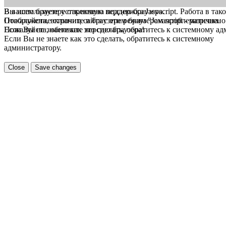
В вашем браузере отключена поддержка Jasvscript. Работа в так
Вы используете устаревшую версию браузера.
Пожалуйста, включите в браузере режим "Javascript - разрешено
Отображение страниц сайта с этим браузером проблематична.
Если Вы не знаете как это сделать, обратитесь к системному а
Пожалуйста, обновите версию браузера!
Если Вы не знаете как это сделать, обратитесь к системному
администратору.
Close
Save changes