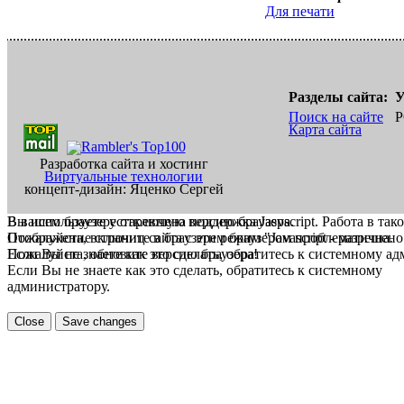
Для печати
Разделы сайта:
У
Поиск на сайте
Р
Карта сайта
Разработка сайта и хостинг
Виртуальные технологии
концепт-дизайн: Яценко Сергей
В вашем браузере отключена поддержка Jasvscript. Работа в так
Вы используете устаревшую версию браузера.
Пожалуйста, включите в браузере режим "Javascript - разрешено
Отображение страниц сайта с этим браузером проблематична.
Если Вы не знаете как это сделать, обратитесь к системному а
Пожалуйста, обновите версию браузера!
Если Вы не знаете как это сделать, обратитесь к системному
администратору.
Close
Save changes