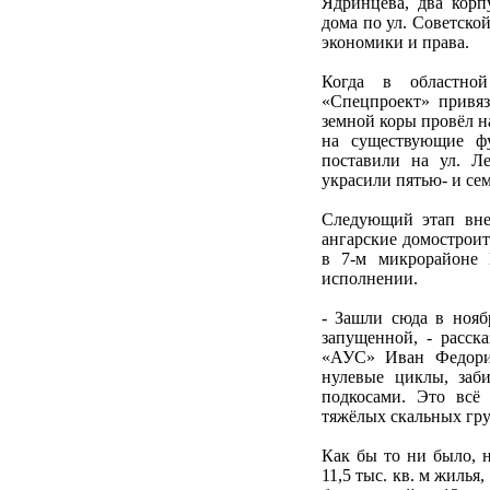
Ядринцева, два корп
дома по ул. Советско
экономики и права.
Когда в областной
«Спецпроект» привяз
земной коры провёл н
на существующие ф
поставили на ул. Л
украсили пятью- и се
Следующий этап вне
ангарские домостроит
в 7-м микрорайоне 
исполнении.
- Зашли сюда в нояб
запущенной, - расск
«АУС» Иван Федориш
нулевые циклы, заб
подкосами. Это всё
тяжёлых скальных гру
Как бы то ни было, 
11,5 тыс. кв. м жилья