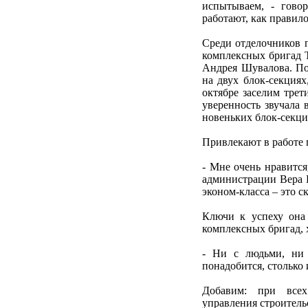
испытываем, - гово
работают, как правил
Среди отделочников 
комплексных бригад 
Андрея Шувалова. Пос
на двух блок-секциях
октябре заселим трет
уверенность звучала в
новеньких блок-секци
Привлекают в работе п
- Мне очень нравится
администрации Вера Б
эконом-класса – это с
Ключи к успеху она 
комплексных бригад,
- Ни с людьми, ни 
понадобится, столько
Добавим: при всех
управления строитель