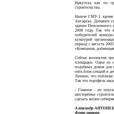
Иркутска как по ср
строительства.
Нынче СМУ-1, кроме и
Ангарске. Добавьте с
здание Пенсионного ф
2008 году. Так что
победителей конкур
культурой организац
период с августа 200
«Компания, добившаяс
Сейчас коллектив тре
площадки. Одна из н
подобных домов для в
пять блок-секций в д
Ленино, что поближе 
Так что портфель зака
- Главное - не опус
шестерёнки строитель
сделать жизнь сибиряк
Александр АНТОНЕНК
Фото автора