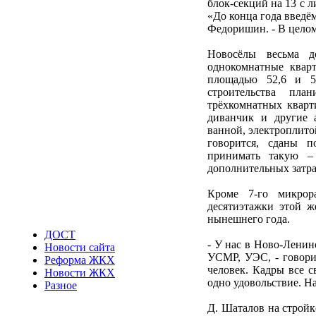
блок-секций на 13 с л
«До конца года введём
Федоришин. - В целом 
Новосёлы весьма 
однокомнатные квар
площадью 52,6 и 5
строительства пл
трёхкомнатных кварт
диванчик и другие 
ванной, электроплито
говорится, сданы 
принимать такую –
дополнительных затра
Кроме 7-го микрор
десятиэтажки этой ж
нынешнего года.
ДОСТ
- У нас в Ново-Лени
Новости сайта
УСМР, УЭС, - говори
Реформа ЖКХ
человек. Кадры все с
Новости ЖКХ
одно удовольствие. На
Разное
Д. Шаталов на стройк