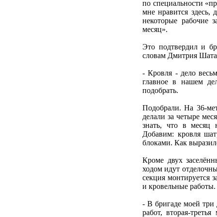
по специальности «пр
мне нравится здесь, 
некоторые рабочие з
месяц».
Это подтвердил и бр
словам Дмитрия Шатал
- Кровля - дело весь
главное в нашем дел
подобрать.
Подобрали. На 36-ме
делали за четыре мес
знать, что в месяц 
Добавим: кровля ша
блоками. Как выразил
Кроме двух заселённ
ходом идут отделочны
секция монтируется з
и кровельные работы.
- В бригаде моей три 
работ, вторая-треть