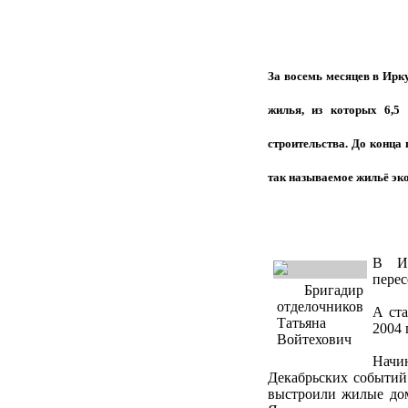
За восемь месяцев в Ирку
жилья, из которых 6,5
строительства. До конца 
так называемое жильё эк
В Ир
перес
Бригадир
отделочников
А ст
Татьяна
2004 
Войтехович
Начин
Декабрьских событий 
выстроили жилые дома