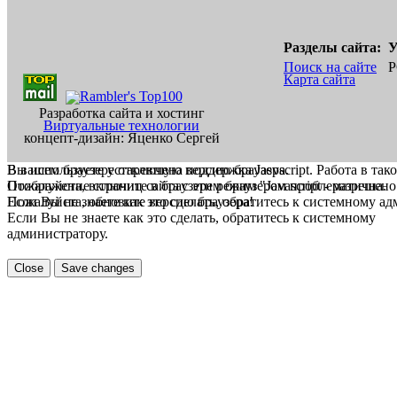
Разделы сайта:
У
Поиск на сайте
Р
Карта сайта
Разработка сайта и хостинг
Виртуальные технологии
концепт-дизайн: Яценко Сергей
В вашем браузере отключена поддержка Jasvscript. Работа в так
Вы используете устаревшую версию браузера.
Пожалуйста, включите в браузере режим "Javascript - разрешено
Отображение страниц сайта с этим браузером проблематична.
Если Вы не знаете как это сделать, обратитесь к системному а
Пожалуйста, обновите версию браузера!
Если Вы не знаете как это сделать, обратитесь к системному
администратору.
Close
Save changes