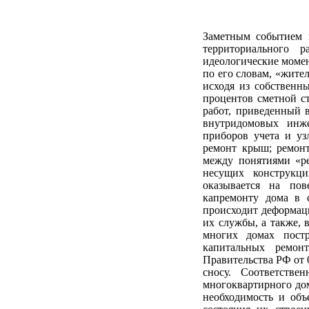
Заметным событием н
территориального 
идеологические моме
по его словам, «жите
исходя из собственны
процентов сметной с
работ, приведенный в
внутридомовых инжен
приборов учета и уз
ремонт крыш; ремонт
между понятиями «ре
несущих конструкц
оказывается на по
капремонту дома в 
происходит деформац
их службы, а также, 
многих домах пост
капитальных ремон
Правительства РФ от 
сносу. Соответстве
многоквартирного до
необходимость и об