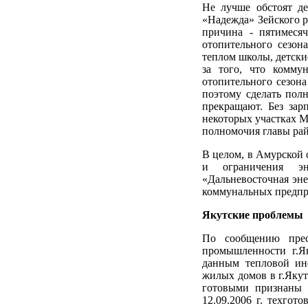
Не лучше обстоят д
«Надежда» Зейского р
причина - пятимесяч
отопительного сезон
теплом школы, детски
за того, что комму
отопительного сезона
поэтому сделать пол
прекращают. Без зар
некоторых участках М
полномочия главы рай
В целом, в Амурской 
и ограничения э
«Дальневосточная эне
коммунальных предпри
Якутские проблемы
По сообщению прес
промышленности г.Я
данным тепловой инс
жилых домов в г.Якут
готовыми признаны 
12.09.2006 г. техгот