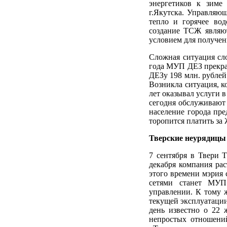
энергетиков к зим
г.Якутска. Управляю
тепло и горячее вод
создание ТСЖ являю
условием для получе
Сложная ситуация сло
года МУП ДЕЗ прекра
ДЕЗу 198 млн. рублей
Возникла ситуация, к
лет оказывал услуги 
сегодня обслуживают 
население города пр
торопится платить за
Тверские неурядицы
7 сентября в Твери Т
декабря компания рас
этого времени мэрия 
сетями станет МУП 
управлении. К тому 
текущей эксплуатации
день известно о 22
непростых отношени