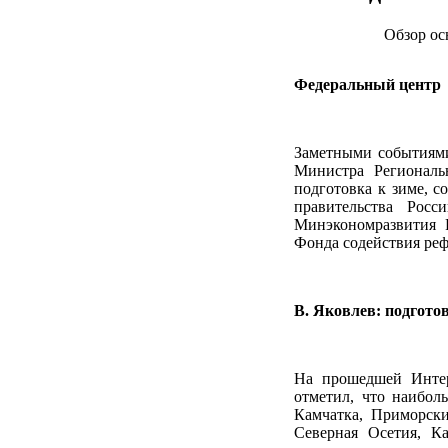
Обзор ос
Федеральный центр
Заметными событиями
Министра Регионал
подготовка к зиме, с
правительства Росс
Минэкономразвития 
Фонда содействия ре
В. Яковлев: подгото
На прошедшей Интер
отметил, что наибол
Камчатка, Приморски
Северная Осетия, Ка