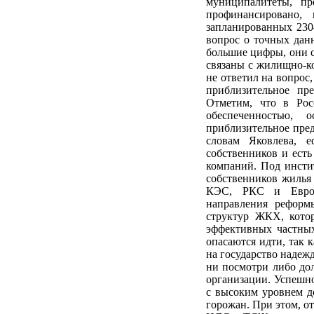
муниципалитеты, пр
профинансировано,
запланированных 230–
вопрос о точных данн
большие цифры, они с
связаны с жилищно-к
не ответил на вопрос,
приблизительное пр
Отметим, что в Рос
обеспеченностью,
приблизительное пред
словам Яковлева, е
собственников и ест
компаний. Под инстит
собственников жилья
КЭС, РКС и Европе
направления реформ
структур ЖКХ, кото
эффективных частны
опасаются идти, так к
на государство надеж
ни посмотри либо дол
организации. Успешн
с высоким уровнем до
горожан. При этом, от