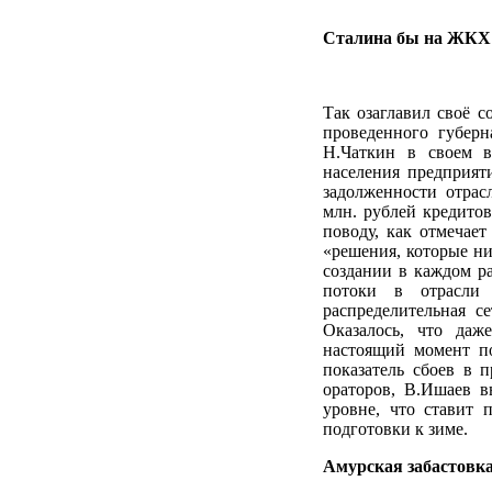
Сталина бы на ЖК
Так озаглавил своё с
проведенного губер
Н.Чаткин в своем 
населения предприят
задолженности отрас
млн. рублей кредитов
поводу, как отмечае
«решения, которые ни
создании в каждом ра
потоки в отрасли
распределительная с
Оказалось, что даж
настоящий момент по
показатель сбоев в 
ораторов, В.Ишаев в
уровне, что ставит 
подготовки к зиме.
Амурская забастовк