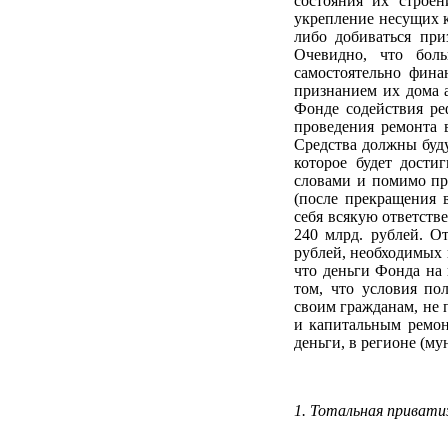
состояния их строен
укрепление несущих к
либо добиваться при
Очевидно, что бол
самостоятельно фина
признанием их дома а
Фонде содействия р
проведения ремонта в
Средства должны буду
которое будет дости
словами и помимо пр
(после прекращения в
себя всякую ответств
240 млрд. рублей. О
рублей, необходимых 
что деньги Фонда на 
том, что условия по
своим гражданам, не
и капитальным ремон
деньги, в регионе (м
1. Тотальная привати