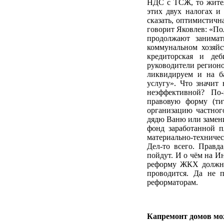
НДС с ТСЖ, то жител
этих двух налогах и
сказать, оптимистичн
говорит Яковлев: «По
продолжают занимат
коммунальном хозяйс
кредиторская и деб
руководители регионо
ликвидируем и на ба
услугу». Что значит
неэффективной? По-
правовую форму (тит
организацию частного
дядю Ваню или замени
фонд заработанной п
материально-техничес
Дел-то всего. Правд
пойдут. И о чём на И
реформу ЖКХ должны 
проводится. Да не п
реформаторам.
Капремонт домов мо