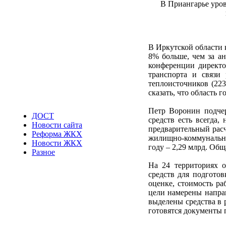
В Приангарье уро
В Иркутской области 
8% больше, чем за а
конференции директо
транспорта и связи
теплоисточников (223
сказать, что область 
Петр Воронин подчер
ДОСТ
средств есть всегда,
Новости сайта
предварительный рас
Реформа ЖКХ
жилищно-коммунальног
Новости ЖКХ
году – 2,29 млрд. Об
Разное
На 24 территориях 
средств для подгото
оценке, стоимость ра
цели намерены направ
выделены средства в 
готовятся документы 