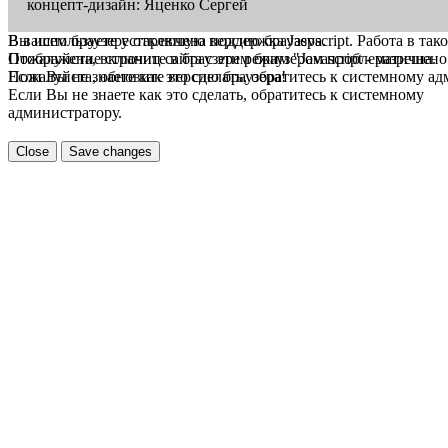
концепт-дизайн: Яценко Сергей
В вашем браузере отключена поддержка Jasvscript. Работа в так
Вы используете устаревшую версию браузера.
Пожалуйста, включите в браузере режим "Javascript - разрешено
Отображение страниц сайта с этим браузером проблематична.
Если Вы не знаете как это сделать, обратитесь к системному а
Пожалуйста, обновите версию браузера!
Если Вы не знаете как это сделать, обратитесь к системному
администратору.
Close
Save changes