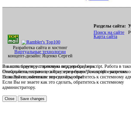
Разделы сайта:
У
Поиск на сайте
Р
Карта сайта
Разработка сайта и хостинг
Виртуальные технологии
концепт-дизайн: Яценко Сергей
В вашем браузере отключена поддержка Jasvscript. Работа в так
Вы используете устаревшую версию браузера.
Пожалуйста, включите в браузере режим "Javascript - разрешено
Отображение страниц сайта с этим браузером проблематична.
Если Вы не знаете как это сделать, обратитесь к системному а
Пожалуйста, обновите версию браузера!
Если Вы не знаете как это сделать, обратитесь к системному
администратору.
Close
Save changes