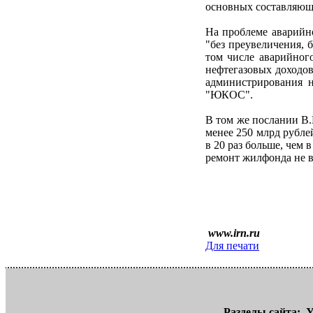
основных составляющи
На проблеме аварийно
"без преувеличения, 
том числе аварийного
нефтегазовых доходов
администрирования н
"ЮКОС".
В том же послании В
менее 250 млрд рубле
в 20 раз больше, чем
ремонт жилфонда не 
www.irn.ru
Для печати
Разделы сайта:
У