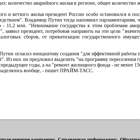
х: количество аварийного жилья в регионе, общее количество 
го и ветхого жилья президент России особо остановился в по
бедствием". Владимир Путин тогда напомнил парламентариям, чт
 - 11,2 млн. "Невнимание государства к этим проблемам амор
", заявил президент, потребовав направить на эти цели "значи
алоговых сборов, от приватизации государственного имущес
.Путин огласил инициативу создания "для эффективной работы
й". Из них он предложил выделить "на программу переселения г
 в предыдущие годы, а на "ремонт жилищного фонда - не менее 1
выделялось вообще, - пишет ПРАЙМ-ТАСС.
правляющие компании:
Справочная информация:
Обратная