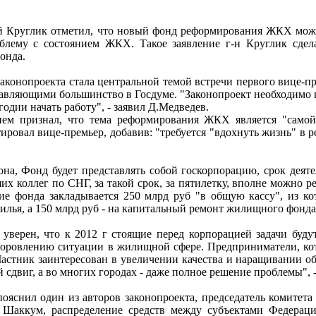
й Круглик отметил, что новый фонд реформирования ЖКХ может 
блему с состоянием ЖКХ. Такое заявление г-н Круглик сдел
онда.
 законопроекта стала центральной темой встречи первого вице
тавляющими большинство в Госдуме. "Законопроект необходимо п
одии начать работу", - заявил Д.Медведев.
ем признал, что тема реформирования ЖКХ является "самой 
атировал вице-премьер, добавив: "требуется "вдохнуть жизнь" 
она, Фонд будет представлять собой госкорпорацию, срок деяте
их коллег по СНГ, за такой срок, за пятилетку, вполне можно р
ие фонда закладывается 250 млрд руб "в общую кассу", из ко
илья, а 150 млрд руб - на капитальный ремонт жилищного фонда
е уверен, что к 2012 г стоящие перед корпорацией задачи бу
доровлению ситуации в жилищной сфере. Предприниматели, кот
 Частник заинтересован в увеличении качества и наращивании о
 сдвиг, а во многих городах - даже полное решение проблемы", 
пояснил один из авторов законопроекта, председатель комите
Шаккум, распределение средств между субъектами Федерации