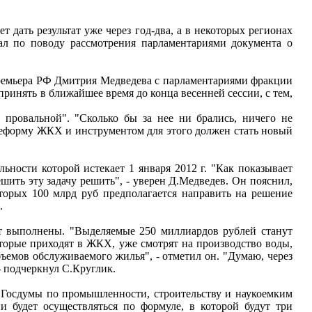
дать результат уже через год-два, а в некоторых регионах
ал по поводу рассмотрения парламентариями документа о
-премьера РФ Дмитрия Медведева с парламентариями фракции
ринять в ближайшее время до конца весенней сессии, с тем,
провальной". "Сколько бы за нее ни брались, ничего не
в реформу ЖКХ и инструментом для этого должен стать новый
льности которой истекает 1 января 2012 г. "Как показывает
ешить эту задачу решить", - уверен Д.Медведев. Он пояснил,
торых 100 млрд руб предполагается направить на решение
.
дут выполнены. "Выделяемые 250 миллиардов рублей станут
орые приходят в ЖКХ, уже смотрят на производство воды,
бъемов обслуживаемого жилья", - отметил он. "Думаю, через
- подчеркнул С.Круглик.
та Госдумы по промышленности, строительству и наукоемким
 будет осуществляться по формуле, в которой будут три