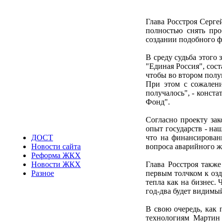
Глава Росстроя Серге
полностью снять про
создании подобного ф
В среду судьба этого
"Единая Россия", сос
чтобы во втором полуг
При этом с сожалени
получалось", - конст
Фонд".
Согласно проекту зак
опыт государств - наш
что на финансирован
ДОСТ
вопроса аварийного ж
Новости сайта
Реформа ЖКХ
Глава Росстроя такж
Новости ЖКХ
первым толчком к оз
Разное
тепла как на бизнес.
год-два будет видимый
В свою очередь, как 
технологиям Мартин 