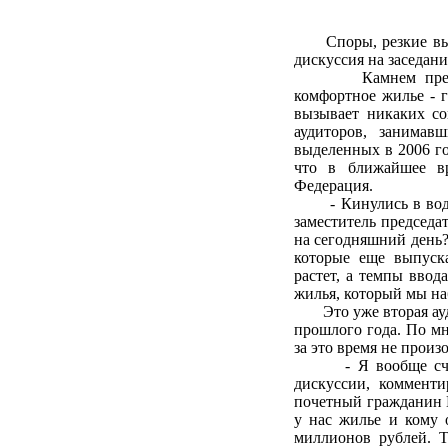
Споры, резкие высту
дискуссия на заседан
Камнем преткнове
комфортное жилье - 
вызывает никаких со
аудиторов, занимав
выделенных в 2006 го
что в ближайшее вр
Федерация.
- Кинулись в воду, 
заместитель председа
на сегодняшний день?
которые еще выпуска
растет, а темпы ввод
жилья, который мы на
Это уже вторая ауди
прошлого года. По мн
за это время не произ
- Я вообще считаю,
дискуссии, комменти
почетный гражданин И
у нас жилье и кому 
миллионов рублей. Т