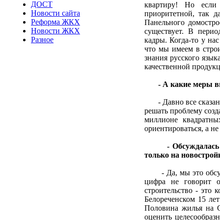
ДОСТ
квартиру! Но если
Новости сайта
приоритетной, так д
Реформа ЖКХ
Панельного домостро
Новости ЖКХ
существует. В перио
Разное
кадры. Когда-то у на
что мы имеем в строи
знания русского язык
качественной продукц
- А какие меры 
- Давно все сказано 
решать проблему созд
миллионе квадратны
ориентироваться, а не
- Обсуждалась
только на новострой
- Да, мы это обсужд
цифра не говорит о
строительство - это 
Белореченском 15 лет
Половина жилья на С
оценить целесообразн