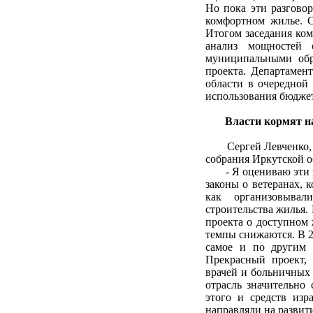
Но пока эти разгово
комфортном жилье. С
Итогом заседания ком
анализ мощностей 
муниципальными обр
проекта. Департамен
области в очередной 
использования бюджет
Власти кормят н
Сергей Левченко, пр
собрания Иркутской о
- Я оцениваю эти н
законы о ветеранах, 
как организовыва
строительства жилья. 
проекта о доступном 
темпы снижаются. В 20
самое и по другим 
Прекрасный проект, 
врачей и больничных 
отрасль значительно
этого и средств изр
направляли на развити