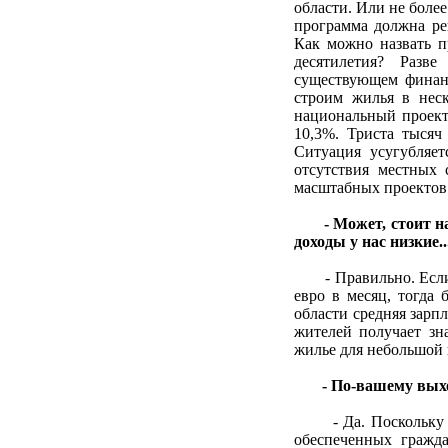
области. Или не боле
программа должна р
Как можно назвать п
десятилетия? Разв
существующем финанс
строим жилья в неск
национальный проект"
10,3%. Триста тысяч
Ситуация усугубляет
отсутствия местных 
масштабных проектов
- Может, стоит н
доходы у нас низкие..
- Правильно. Если б
евро в месяц, тогда
области средняя зарп
жителей получает зн
жилье для небольшой 
- По-вашему выхо
- Да. Поскольку дл
обеспеченных гражд