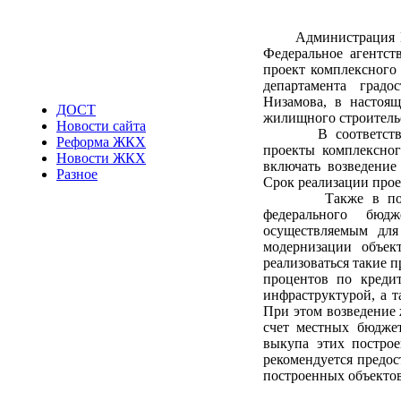
Администрация Ирку
Федеральное агентст
проект комплексного
департамента градос
Низамова, в настоящ
ДОСТ
жилищного строительст
Новости сайта
В соответствии с 
Реформа ЖКХ
проекты комплексног
Новости ЖКХ
включать возведение
Разное
Срок реализации прое
Также в постанов
федерального бюд
осуществляемым для
модернизации объек
реализоваться такие 
процентов по креди
инфраструктурой, а 
При этом возведение 
счет местных бюдже
выкупа этих построе
рекомендуется предос
построенных объектов