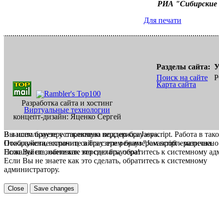
РИА "Сибирские
Для печати
Разделы сайта:
У
Поиск на сайте
Р
Карта сайта
Разработка сайта и хостинг
Виртуальные технологии
концепт-дизайн: Яценко Сергей
В вашем браузере отключена поддержка Jasvscript. Работа в так
Вы используете устаревшую версию браузера.
Пожалуйста, включите в браузере режим "Javascript - разрешено
Отображение страниц сайта с этим браузером проблематична.
Если Вы не знаете как это сделать, обратитесь к системному а
Пожалуйста, обновите версию браузера!
Если Вы не знаете как это сделать, обратитесь к системному
администратору.
Close
Save changes