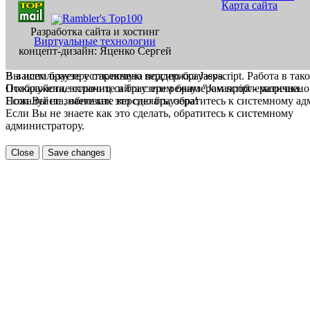
Карта сайта
Разработка сайта и хостинг
Виртуальные технологии
концепт-дизайн: Яценко Сергей
В вашем браузере отключена поддержка Jasvscript. Работа в так
Вы используете устаревшую версию браузера.
Пожалуйста, включите в браузере режим "Javascript - разрешено
Отображение страниц сайта с этим браузером проблематична.
Если Вы не знаете как это сделать, обратитесь к системному а
Пожалуйста, обновите версию браузера!
Если Вы не знаете как это сделать, обратитесь к системному
администратору.
Close
Save changes