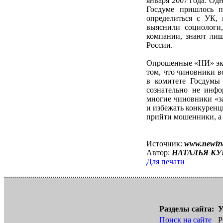
января 2007 года. Од
Госдуме пришлось п
определиться с УК, 
выяснили социологи
компании, знают лиш
России.
Опрошенные «НИ» эксп
том, что чиновники в
в комитете Госдумы
сознательно не инф
многие чиновники «за
и избежать конкуренц
прийти мошенники, а 
Источник:
www.newizv
Автор:
НАТАЛЬЯ К
Для печати
Разделы сайта:
У
Поиск на сайте
Р