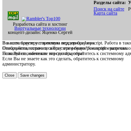
Разделы сайта:
У
Поиск на сайте
Р
Карта сайта
Разработка сайта и хостинг
Виртуальные технологии
концепт-дизайн: Яценко Сергей
В вашем браузере отключена поддержка Jasvscript. Работа в так
Вы используете устаревшую версию браузера.
Пожалуйста, включите в браузере режим "Javascript - разрешено
Отображение страниц сайта с этим браузером проблематична.
Если Вы не знаете как это сделать, обратитесь к системному а
Пожалуйста, обновите версию браузера!
Если Вы не знаете как это сделать, обратитесь к системному
администратору.
Close
Save changes