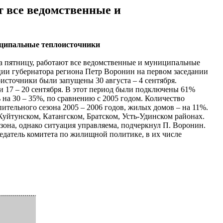
т все ведомственные и
ниципальные теплоисточники
на пятницу, работают все ведомственные и муниципальные
ии губернатора региона Петр Воронин на первом заседании
источники были запущены 30 августа – 4 сентября.
и 17 – 20 сентября. В этот период были подключены 61%
на 30 – 35%, по сравнению с 2005 годом. Количество
ительного сезона 2005 – 2006 годов, жилых домов – на 11%.
Куйтунском, Катангском, Братском, Усть-Удинском районах.
езона, однако ситуация управляема, подчеркнул П. Воронин.
седатель комитета по жилищной политике, в их числе