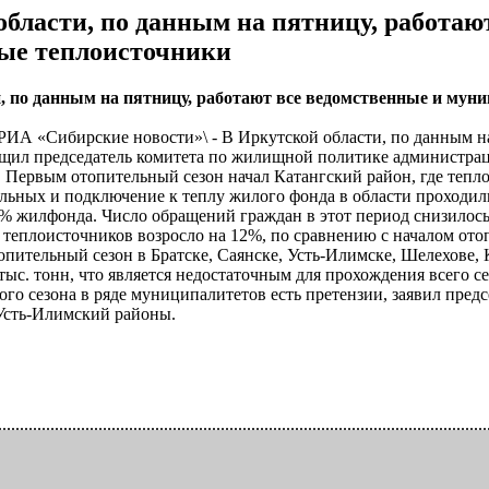
области, по данным на пятницу, работаю
ые теплоисточники
, по данным на пятницу, работают все ведомственные и му
 \РИА «Сибирские новости»\ - В Иркутской области, по данным 
щил председатель комитета по жилищной политике администрац
. Первым отопительный сезон начал Катангский район, где тепло
льных и подключение к теплу жилого фонда в области проходил
% жилфонда. Число обращений граждан в этот период снизилось 
 теплоисточников возросло на 12%, по сравнению с началом отоп
топительный сезон в Братске, Саянске, Усть-Илимске, Шелехове, 
тыс. тонн, что является недостаточным для прохождения всего с
ого сезона в ряде муниципалитетов есть претензии, заявил пред
Усть-Илимский районы.