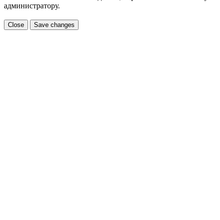
администратору.
Close
Save changes