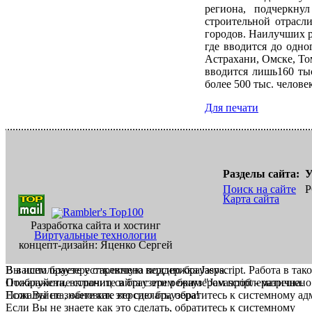
региона, подчеркну
строительной отрасл
городов. Наилучших р
где вводится до одно
Астрахани, Омске, То
вводится лишь160 тыс
более 500 тыс. челове
Для печати
Разделы сайта:
У
Поиск на сайте
Р
Карта сайта
Разработка сайта и хостинг
Виртуальные технологии
концепт-дизайн: Яценко Сергей
В вашем браузере отключена поддержка Jasvscript. Работа в так
Вы используете устаревшую версию браузера.
Пожалуйста, включите в браузере режим "Javascript - разрешено
Отображение страниц сайта с этим браузером проблематична.
Если Вы не знаете как это сделать, обратитесь к системному а
Пожалуйста, обновите версию браузера!
Если Вы не знаете как это сделать, обратитесь к системному