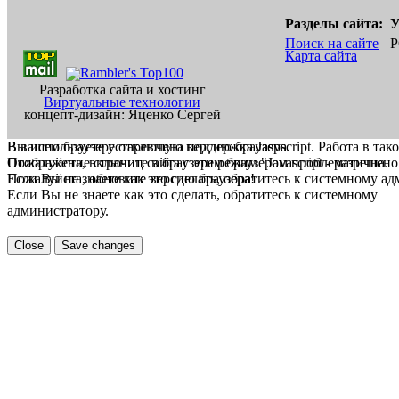
Разделы сайта:
У
Поиск на сайте
Р
Карта сайта
Разработка сайта и хостинг
Виртуальные технологии
концепт-дизайн: Яценко Сергей
В вашем браузере отключена поддержка Jasvscript. Работа в так
Вы используете устаревшую версию браузера.
Пожалуйста, включите в браузере режим "Javascript - разрешено
Отображение страниц сайта с этим браузером проблематична.
Если Вы не знаете как это сделать, обратитесь к системному а
Пожалуйста, обновите версию браузера!
Если Вы не знаете как это сделать, обратитесь к системному
администратору.
Close
Save changes