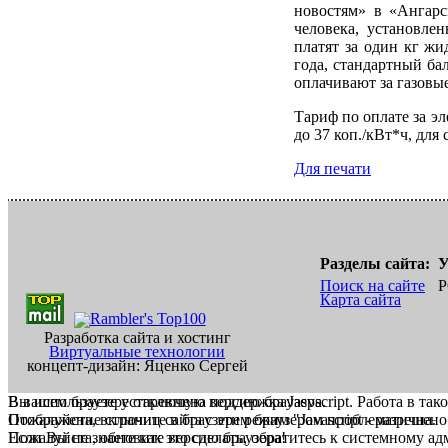
новостям» в «Ангарск
человека, установле
платят за один кг жи
года, стандартный бал
оплачивают за газовые
Тариф по оплате за эл
до 37 коп./кВт*ч, для 
Для печати
Разделы сайта:
У
Поиск на сайте
Р
Карта сайта
Разработка сайта и хостинг
Виртуальные технологии
концепт-дизайн: Яценко Сергей
В вашем браузере отключена поддержка Jasvscript. Работа в так
Вы используете устаревшую версию браузера.
Пожалуйста, включите в браузере режим "Javascript - разрешено
Отображение страниц сайта с этим браузером проблематична.
Если Вы не знаете как это сделать, обратитесь к системному а
Пожалуйста, обновите версию браузера!