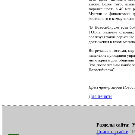
тысяч. Более того, ком
задолженность в 40 млн 
Мунтян и финансовый ди
жилищного и коммунальног
"В Новосибирске есть бол
ТОСов, наличие старших 
реализует такие серьезные
достижения в таком мегапо
Встречаясь с гостями, мэр
изменение принципов упра
мы открыты для общения и
Это позволит нам наиболе
Новосибирска".
Пресс-центр мэрии Новос
Для печати
Разделы сайта:
У
Поиск на сайте
Р