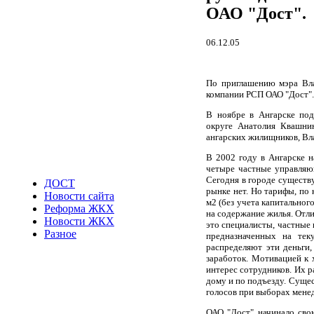
ОАО "Дост".
06.12.05
По приглашению мэра Вла
компании РСП ОАО "Дост".
В ноябре в Ангарске под
округе Анатолия Квашни
ангарских жилищников, Вл
В 2002 году в Ангарске 
четыре частные управляющ
Сегодня в городе существ
ДОСТ
рынке нет. Но тарифы, по 
Новости сайта
м2 (без учета капитальног
Реформа ЖКХ
на содержание жилья. Отл
Новости ЖКХ
это специалисты, частные
Разное
предназначенных на тек
распределяют эти деньги,
заработок. Мотивацией к 
интерес сотрудников. Их р
дому и по подъезду. Суще
голосов при выборах мене
ОАО "Дост" начинало свою