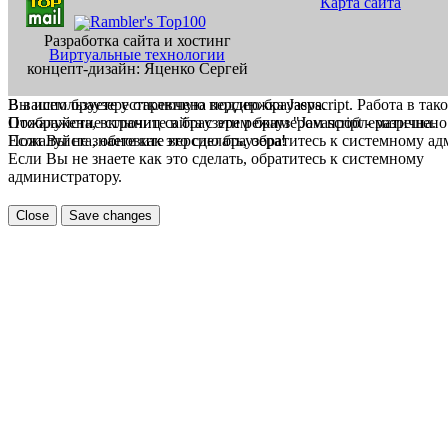
Карта сайта
Разработка сайта и хостинг
Виртуальные технологии
концепт-дизайн: Яценко Сергей
В вашем браузере отключена поддержка Jasvscript. Работа в так
Вы используете устаревшую версию браузера.
Пожалуйста, включите в браузере режим "Javascript - разрешено
Отображение страниц сайта с этим браузером проблематична.
Если Вы не знаете как это сделать, обратитесь к системному а
Пожалуйста, обновите версию браузера!
Если Вы не знаете как это сделать, обратитесь к системному
администратору.
Close
Save changes