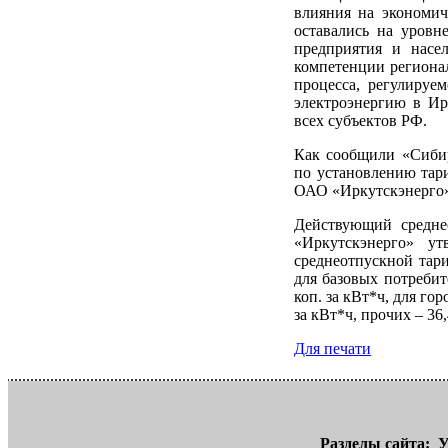
влияния на экономич
оставались на уровн
предприятия и насе
компетенции регионал
процесса, регулируе
электроэнергию в Ир
всех субъектов РФ.
Как сообщили «Сибир
по установлению тар
ОАО «Иркутскэнерго»,
Действующий средне
«Иркутскэнерго» у
среднеотпускной тари
для базовых потребит
коп. за кВт*ч, для гор
за кВт*ч, прочих – 36,
Для печати
Разделы сайта:
У