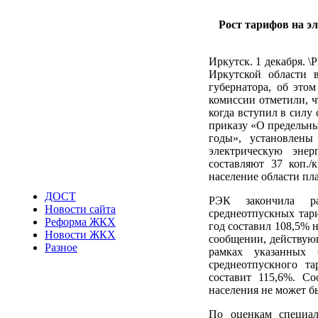
Рост тарифов на эл
Иркутск. 1 декабря. 
Иркутской области 
губернатора, об это
комиссии отметили, ч
когда вступил в силу
приказу «О предельны
годы», установлен
электрическую энер
составляют 37 коп./
население области плат
ДОСТ
РЭК закончила ра
Новости сайта
среднеотпускных тар
Реформа ЖКХ
год составил 108,5% 
Новости ЖКХ
сообщении, действующ
Разное
рамках указанных
среднеотпускного т
составит 115,6%. С
населения не может б
По оценкам специал