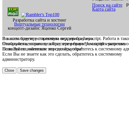
Поиск на сайте
Р
Карта сайта
Разработка сайта и хостинг
Виртуальные технологии
концепт-дизайн: Яценко Сергей
В вашем браузере отключена поддержка Jasvscript. Работа в так
Вы используете устаревшую версию браузера.
Пожалуйста, включите в браузере режим "Javascript - разрешено
Отображение страниц сайта с этим браузером проблематична.
Если Вы не знаете как это сделать, обратитесь к системному а
Пожалуйста, обновите версию браузера!
Если Вы не знаете как это сделать, обратитесь к системному
администратору.
Close
Save changes