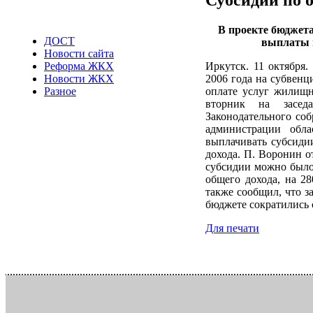
В проекте бюджета
ДОСТ
выплаты 
Новости сайта
Иркутск. 11 октября
Реформа ЖКХ
2006 года на субвен
Новости ЖКХ
оплате услуг жилищн
Разное
вторник на засед
Законодательного со
администрации обл
выплачивать субсиди
дохода. П. Воронин о
субсидии можно было 
общего дохода, на 2
также сообщил, что з
бюджете сократились 
Для печати