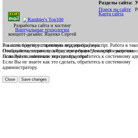
Разделы сайта:
У
Поиск на сайте
Р
Карта сайта
Разработка сайта и хостинг
Виртуальные технологии
концепт-дизайн: Яценко Сергей
В вашем браузере отключена поддержка Jasvscript. Работа в так
Вы используете устаревшую версию браузера.
Пожалуйста, включите в браузере режим "Javascript - разрешено
Отображение страниц сайта с этим браузером проблематична.
Если Вы не знаете как это сделать, обратитесь к системному а
Пожалуйста, обновите версию браузера!
Если Вы не знаете как это сделать, обратитесь к системному
администратору.
Close
Save changes