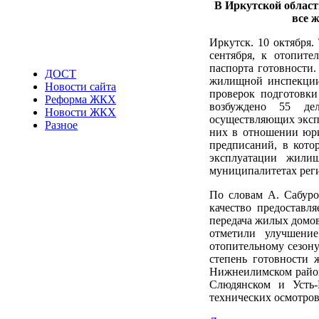
В Иркутской област
все 
Иркутск. 10 октября.
сентября, к отопит
паспорта готовности
ДОСТ
жилищной инспекции 
Новости сайта
проверок подготовки
Реформа ЖКХ
возбуждено 55 де
Новости ЖКХ
осуществляющих эксп
Разное
них в отношении юри
предписаний, в кото
эксплуатации жили
муниципалитетах реги
По словам А. Сабуро
качество предоставл
передача жилых домо
отметили улучшени
отопительному сезону
степень готовности 
Нижнеилимском района
Слюдянском и Усть-
технических осмотров