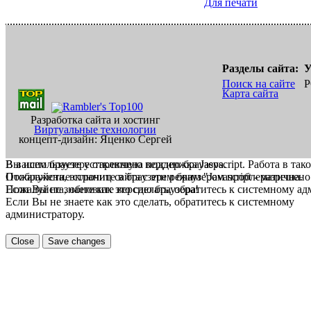
Для печати
Разделы сайта:
У
Поиск на сайте
Р
Карта сайта
Разработка сайта и хостинг
Виртуальные технологии
концепт-дизайн: Яценко Сергей
В вашем браузере отключена поддержка Jasvscript. Работа в так
Вы используете устаревшую версию браузера.
Пожалуйста, включите в браузере режим "Javascript - разрешено
Отображение страниц сайта с этим браузером проблематична.
Если Вы не знаете как это сделать, обратитесь к системному а
Пожалуйста, обновите версию браузера!
Если Вы не знаете как это сделать, обратитесь к системному
администратору.
Close
Save changes