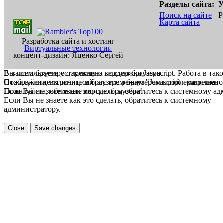
Разделы сайта:
У
Поиск на сайте
Р
Карта сайта
Разработка сайта и хостинг
Виртуальные технологии
концепт-дизайн: Яценко Сергей
В вашем браузере отключена поддержка Jasvscript. Работа в так
Вы используете устаревшую версию браузера.
Пожалуйста, включите в браузере режим "Javascript - разрешено
Отображение страниц сайта с этим браузером проблематична.
Если Вы не знаете как это сделать, обратитесь к системному а
Пожалуйста, обновите версию браузера!
Если Вы не знаете как это сделать, обратитесь к системному
администратору.
Close
Save changes