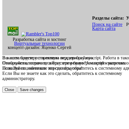
Разделы сайта:
У
Поиск на сайте
Р
Карта сайта
Разработка сайта и хостинг
Виртуальные технологии
концепт-дизайн: Яценко Сергей
В вашем браузере отключена поддержка Jasvscript. Работа в так
Вы используете устаревшую версию браузера.
Пожалуйста, включите в браузере режим "Javascript - разрешено
Отображение страниц сайта с этим браузером проблематична.
Если Вы не знаете как это сделать, обратитесь к системному а
Пожалуйста, обновите версию браузера!
Если Вы не знаете как это сделать, обратитесь к системному
администратору.
Close
Save changes