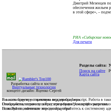
Дмитрий Мезенцев пор
обеспечения жильем 
в этой сфере», – подч
РИА «Сибирские нов
Для печати
Разделы сайта:
У
Поиск на сайте
Р
Карта сайта
Разработка сайта и хостинг
Виртуальные технологии
концепт-дизайн: Яценко Сергей
В вашем браузере отключена поддержка Jasvscript. Работа в так
Вы используете устаревшую версию браузера.
Пожалуйста, включите в браузере режим "Javascript - разрешено
Отображение страниц сайта с этим браузером проблематична.
Если Вы не знаете как это сделать, обратитесь к системному а
Пожалуйста, обновите версию браузера!